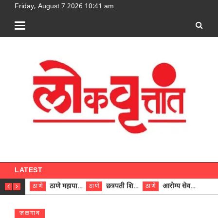
Friday, August 7 2026 10:41 am
[google-translator]
LATEST
ठाणे महापालिकेच्या नऊ प्रभाग समित्यांवर अध्यक्ष विराजमान
छत्रपती शिवाजी महाराज रुग्णालयात दुर्मिळ ट्युमरची यशस्वी शस्त्रक्रिया
आरोग्य सेवक (पुरुष) पदावरून ११ कर्मचाऱ्यांना आरोग्य सहाय्यक (पुरुष) पदावर पदोन्नती; मुख्य कार्यकारी अधिकारी रणजित यादव यांच्या हस्ते आदेश वितरण
ठाणे
ठाणे
ठाणे
ठाणे
जळगाव