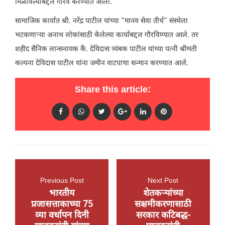
मिळविल्याबद्दल गौरव करण्यात आला.
सामाजिक कार्यात श्री. नरेंद्र पाटील यांच्या “मानव सेवा तीर्थ” संस्थेला
भटकणाऱ्या अनाथ लोकांसाठी केलेल्या कार्याबद्दल गौरविण्यात आले. तर
शहीद सैनिक लान्सनायक कै. देविदास त्र्यंबक पाटील यांच्या पत्नी श्रीमती
कल्पना देविदास पाटील यांना जमीन वाटपाचा सन्मान करण्यात आले.
Share this article:
Previous Post
Next Post
भारतीय
शेतकऱ्यांच्या
प्रजासत्ताकाच्या 75
सक्षमीकरणासाठी
व्या वर्धापन दिनी
सरकार कटिबद्ध-