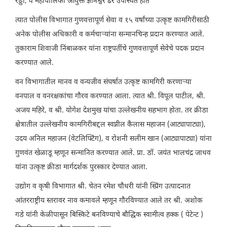
रेड्डी, व महापालिका आयुक्त ज्ञानेश्वर ढेरे उपस्थित होते
त्यात पोलीस विभागात गुणवत्तापूर्ण सेवा व १५ वर्षांच्या उत्कृष्ट कामगिरीसाठी
अनेक पोलीस अधिकारी व कर्मचार्‍यांना सन्मानचिन्ह प्रदान करण्यात आले.
तुकाराम शिवाजी निंबाळकर यांना राष्ट्रपतींचे गुणवत्तापूर्ण सेवेचे पदक प्रदान
करण्यात आले.
वन विभागातील मानव व वन्यजीव संघर्षात उत्कृष्ट कामगिरी करणाऱ्या
वनपाल व वनरक्षकांचा गौरव करण्यात आला. त्यात श्री. विपूल पाटील, श्री.
अजय महिरे, व श्री. योगेश देशमुख यांचा उल्लेखनीय सहभाग होता. तर क्रीडा
क्षेत्रातील उल्लेखनीय कामगिरीबद्दल स्वप्नील कैलास महाजन (आट्यापाट्या),
उदय अनिल महाजन (वेटलिफ्टिंग), व रोशनी सलीम खान (आट्यापाट्या) यांना
गुणवंत खेळाडू म्हणून सन्मानित करण्यात आले. प्रा. डॉ. जयंत भालचंद्र जाधव
यांना उत्कृष्ट क्रीडा मार्गदर्शक पुरस्कार देण्यात आला.
उद्योग व कृषी विभागात श्री. चेतन रमेश चौधरी यांनी स्प्रिंग उत्पादनात
आंतरराष्ट्रीय स्तरावर नाव कमावले म्हणून गौरविण्यात आले तर श्री. अशोक
गडे यांनी केळीपासून बिस्किटे बनविण्याचे बौद्धिक स्वामीत्व हक्क ( पेटेन्ट )