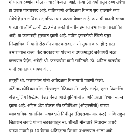
गोरगरीब रुग्णांना मोठा आधार मिळाला आहे. गेल्या 50 वर्षांपासून रुग्ण सेवेचा
हा प्रवास गौरवास्पद आहे. याठिकाणी अतिदक्षता विभाग सुरु झाल्याने रुग्ण
सेवेचे हे व्रत अधिक सक्षमरित्या पार पाडता येणार आहे. रुग्णांची वाढती संख्या
पाहता या हॉस्पिटलची 250 बेड क्षमतेची नवीन इमारत उभारण्याचे प्रस्तावित
आहे. या कामासही सुरुवात झाली आहे. नवीन इमारतीची स्थिती बघून
जिल्हाधिकारी यांनी रोड मॅप तयार करावा, अशी सूचना करत ही इमारत
उभारण्यास राज्य, केंद्र सरकारच्या योजना व उपक्रमाद्वारे सर्वतोपरी मदत
करण्यात येईल, असेही श्री. फडणवीस यांनी सांगितले. डॉ. अनिल मालवीय
यांनी स्वागतपर भाषण केले.
तत्पूर्वी श्री. फडणवीस यांनी अतिदक्षता विभागाची पाहणी केली.
अँटीमायक्रोबियल वॉल, सेंट्रलाइज मेडिकल गॅस पाईप लाईन, एअर फिल्टरिंग
अँड कुलिंग सिस्टीम, बेडेड पॅनल आदी सुविधांनी हा अतिदक्षता विभाग सज्ज
झाला आहे. ऑइल अँड नॅचरल गॅस कॉर्पोरेशन (ओएनजीसी) यांच्या
व्यावसायिक सामाजिक जबाबदारी निधीतून (सिएसआयआर फंड) आणि राहुल
सिताराम जवादे यांच्या सहकार्यातून स्व. श्रीमती मीनाताई सिताराम जवादे
यांच्या नावाने हा 10 बेडचा अतिदक्षता विभाग उभारण्यात आला आहे.