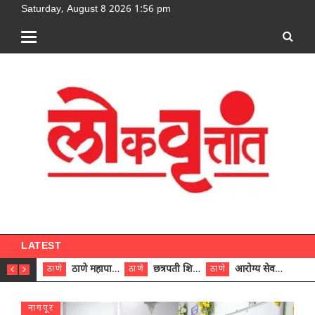
Saturday, August 8 2026 1:56 pm
[google-translator]
LATEST
ठाणे महापालिकेच्या नऊ प्रभाग समित्यांवर अध्यक्ष विराजमान
छत्रपती शिवाजी महाराज रुग्णालयात दुर्मिळ ट्युमरची यशस्वी शस्त्रक्रिया
आरोग्य सेवक (पुरुष) पदावरून ११ कर्मचाऱ्यांना आरोग्य सहाय्यक (पुरुष) पदावर पदोन्नती; मुख्य कार्यकारी अधिकारी रणजित यादव यांच्या हस्ते आदेश वितरण
ठाणे
ठाणे
ठाणे
ठाणे
नागपूर