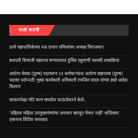
ताजी बातमी
ठाणे महापालिकेच्या नऊ प्रभाग समित्यांवर अध्यक्ष विराजमान
छत्रपती शिवाजी महाराज रुग्णालयात दुर्मिळ ट्युमरची यशस्वी शस्त्रक्रिया
आरोग्य सेवक (पुरुष) पदावरून ११ कर्मचाऱ्यांना आरोग्य सहाय्यक (पुरुष)
पदावर पदोन्नती; मुख्य कार्यकारी अधिकारी रणजित यादव यांच्या हस्ते आदेश
वितरण
सरकारपेक्षा मोठे काम समतोल फाऊंडेशनने केले..
‘पहिल्या महिला उपमुख्यमंत्र्यांचा अपमान खपवून घेणार नाही’-काँग्रेसवर
एकनाथ शिंदेंचा घणाघात