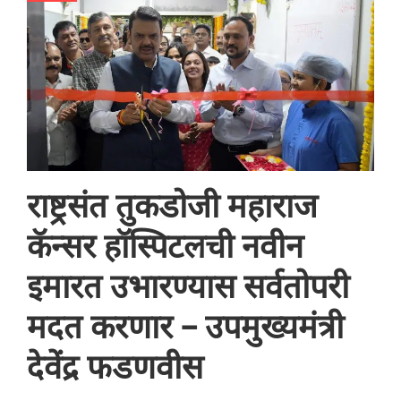
राष्ट्रसंत तुकडोजी महाराज
कॅन्सर हॉस्पिटलची नवीन
इमारत उभारण्यास सर्वतोपरी
मदत करणार – उपमुख्यमंत्री
देवेंद्र फडणवीस