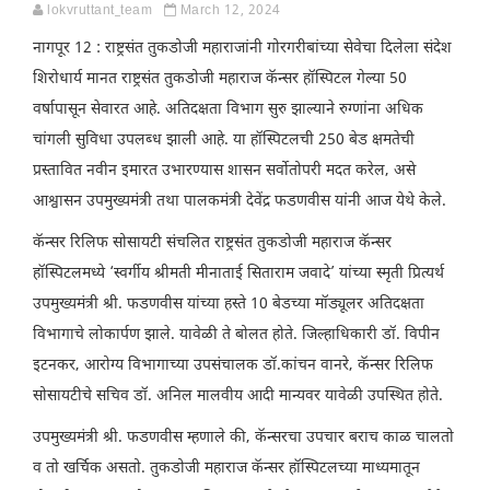
lokvruttant_team
March 12, 2024
नागपूर 12 : राष्ट्रसंत तुकडोजी महाराजांनी गोरगरीबांच्या सेवेचा दिलेला संदेश
शिरोधार्य मानत राष्ट्रसंत तुकडोजी महाराज कॅन्सर हॉस्पिटल गेल्या 50
वर्षापासून सेवारत आहे. अतिदक्षता विभाग सुरु झाल्याने रुग्णांना अधिक
चांगली सुविधा उपलब्ध झाली आहे. या हॉस्पिटलची 250 बेड क्षमतेची
प्रस्तावित नवीन इमारत उभारण्यास शासन सर्वोतोपरी मदत करेल, असे
आश्वासन उपमुख्यमंत्री तथा पालकमंत्री देवेंद्र फडणवीस यांनी आज येथे केले.
कॅन्सर रिलिफ सोसायटी संचलित राष्ट्रसंत तुकडोजी महाराज कॅन्सर
हॉस्पिटलमध्ये ‘स्वर्गीय श्रीमती मीनाताई सिताराम जवादे’ यांच्या स्मृती प्रित्यर्थ
उपमुख्यमंत्री श्री. फडणवीस यांच्या हस्ते 10 बेडच्या मॉड्यूलर अतिदक्षता
विभागाचे लोकार्पण झाले. यावेळी ते बोलत होते. जिल्हाधिकारी डॉ. विपीन
इटनकर, आरोग्य विभागाच्या उपसंचालक डॉ.कांचन वानरे, कॅन्सर रिलिफ
सोसायटीचे सचिव डॉ. अनिल मालवीय आदी मान्यवर यावेळी उपस्थित होते.
उपमुख्यमंत्री श्री. फडणवीस म्हणाले की, कॅन्सरचा उपचार बराच काळ चालतो
व तो खर्चिक असतो. तुकडोजी महाराज कॅन्सर हॉस्पिटलच्या माध्यमातून