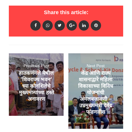
Share this article:
Previous Post
Next Post
हातकणंगले येथील
केंद्र आणि राज्य
‘शिवराज्य भवन’
शासनाद्वारे महिला
च्या कोनशिलेचे
विकासाच्या विविध
मुख्यमंत्र्यांच्या हस्ते
योजनांची
अनावरण
अंमलबजावणी –
उपमुख्यमंत्री देवेंद्र
फडणवीस