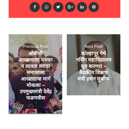
Previous Post
Next Post
ओबीसी
कोल्हापूर येथे
आरक्षणाला धक्का
नर्सिंग महाविद्यालय
न लावता मराठा
सुरु करणार –
समाजाला
वैद्यकीय शिक्षण
आरक्षणाचा मार्ग
मंत्री हसन मुश्रीफ
मोकळा –
उपमुख्यमंत्री देवेंद्र
फडणवीस