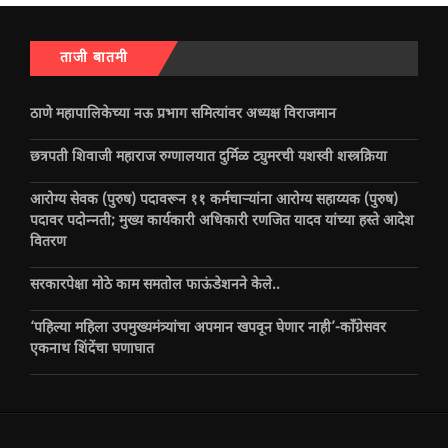
ताजी बातमी
ठाणे महापालिकेच्या नऊ प्रभाग समित्यांवर अध्यक्ष विराजमान
छत्रपती शिवाजी महाराज रुग्णालयात दुर्मिळ ट्युमरची यशस्वी शस्त्रक्रिया
आरोग्य सेवक (पुरुष) पदावरून ११ कर्मचाऱ्यांना आरोग्य सहाय्यक (पुरुष)
पदावर पदोन्नती; मुख्य कार्यकारी अधिकारी रणजित यादव यांच्या हस्ते आदेश
वितरण
सरकारपेक्षा मोठे काम समतोल फाऊंडेशनने केले..
‘पहिल्या महिला उपमुख्यमंत्र्यांचा अपमान खपवून घेणार नाही’-काँग्रेसवर
एकनाथ शिंदेंचा घणाघात