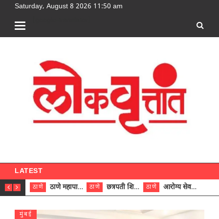
Saturday, August 8 2026 11:50 am
[google-translator]
LATEST
ठाणे महापालिकेच्या नऊ प्रभाग समित्यांवर अध्यक्ष विराजमान
छत्रपती शिवाजी महाराज रुग्णालयात दुर्मिळ ट्युमरची यशस्वी शस्त्रक्रिया
आरोग्य सेवक (पुरुष) पदावरून ११ कर्मचाऱ्यांना आरोग्य सहाय्यक (पुरुष) पदावर पदोन्नती; मुख्य कार्यकारी अधिकारी रणजित यादव यांच्या हस्ते आदेश वितरण
ठाणे
ठाणे
ठाणे
ठाणे
मुंबई