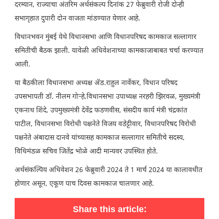
दरम्यान, राज्याचा अंतरिम अर्थसंकल्प दिनांक 27 फेब्रुवारी रोजी दोन्ही
सभागृहात दुपारी दोन वाजता मांडण्यात येणार आहे.
विधानभवन मुंबई येथे विधानसभा आणि विधानपरिषद कामकाज सल्लागार
समितीची बैठक झाली. यावेळी अधिवेशनाच्या कामकाजाबाबत चर्चा करण्यात
आली.
या बैठकीला विधानसभा अध्यक्ष ॲड.राहुल नार्वेकर, विधान परिषद
उपसभापती डॉ. नीलम गोऱ्हे,विधानसभा उपाध्यक्ष नरहरी झिरवळ, मुख्यमंत्री
एकनाथ शिंदे, उपमुख्यमंत्री देवेंद्र फडणवीस, संसदीय कार्य मंत्री चंद्रकांत
पाटील, विधानसभा विरोधी पक्षनेते विजय वडेट्टीवार, विधानपरिषद विरोधी
पक्षनेते अंबादास दानवे यांच्यासह कामकाज सल्लागार समितीचे सदस्य,
विधिमंडळ सचिव जितेंद्र भोळे आदी मान्यवर उपस्थित होते.
अर्थसंकल्पिय अधिवेशन 26 फेब्रुवारी 2024 ते 1 मार्च 2024 या कालावधीत
होणार असून, एकूण पाच दिवस कामकाज चालणार आहे.
Share this article: