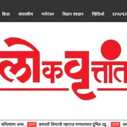
क्रिडा
संपादकीय
मनोरंजन
विज्ञान तंत्रज्ञान
व्हिडिओ
EPAPE
ंवर अध्यक्ष विराजमान
छत्रपती शिवाजी महाराज रुग्णालयात दुर्मिळ ट्युमरची यशस्वी शस्त्रक्रिया
आरोग्य से
ठाणे
ठाणे