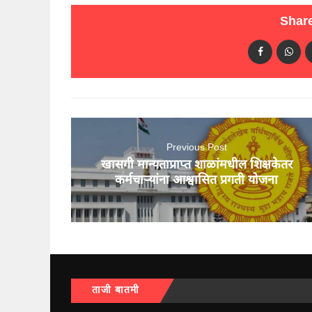
Share
Previous Post
खासगी मान्यताप्राप्त शाळांमधील शिक्षकेतर
कर्मचाऱ्यांना आश्वासित प्रगती योजना
ताजी बातमी