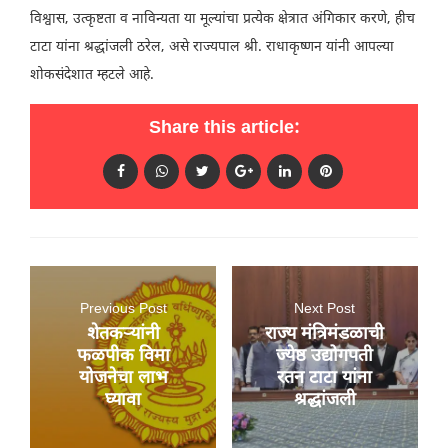
विश्वास, उत्कृष्टता व नाविन्यता या मूल्यांचा प्रत्येक क्षेत्रात अंगिकार करणे, हीच
टाटा यांना श्रद्धांजली ठरेल, असे राज्यपाल श्री. राधाकृष्णन यांनी आपल्या
शोकसंदेशात म्हटले आहे.
Share this article:
Previous Post
Next Post
शेतकऱ्यांनी
राज्य मंत्रिमंडळाची
फळपीक विमा
ज्येष्ठ उद्योगपती
योजनेचा लाभ
रतन टाटा यांना
घ्यावा
श्रद्धांजली