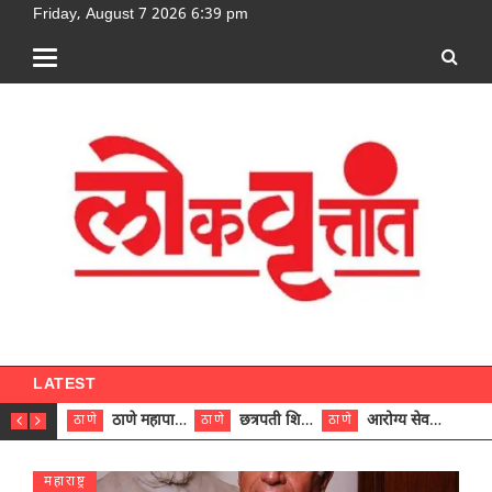
Friday, August 7 2026 6:39 pm
[google-translator]
LATEST
ठाणे महापालिकेच्या नऊ प्रभाग समित्यांवर अध्यक्ष विराजमान
छत्रपती शिवाजी महाराज रुग्णालयात दुर्मिळ ट्युमरची यशस्वी शस्त्रक्रिया
आरोग्य सेवक (पुरुष) पदावरून ११ कर्मचाऱ्यांना आरोग्य सहाय्यक (पुरुष) पदावर पदोन्नती; मुख्य कार्यकारी अधिकारी रणजित यादव यांच्या हस्ते आदेश वितरण
ठाणे
ठाणे
ठाणे
ठाणे
महाराष्ट्र