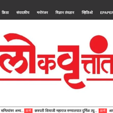
क्रिडा
संपादकीय
मनोरंजन
विज्ञान तंत्रज्ञान
व्हिडिओ
EPAPE
ंवर अध्यक्ष विराजमान
छत्रपती शिवाजी महाराज रुग्णालयात दुर्मिळ ट्युमरची यशस्वी शस्त्रक्रिया
आरोग्य से
ठाणे
ठाणे