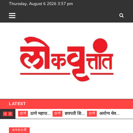
Thursday, August 6 2026 3:57 pm
[google-translator]
LATEST
ठाणे महापालिकेच्या नऊ प्रभाग समित्यांवर अध्यक्ष विराजमान
छत्रपती शिवाजी महाराज रुग्णालयात दुर्मिळ ट्युमरची यशस्वी शस्त्रक्रिया
आरोग्य सेवक (पुरुष) पदावरून ११ कर्मचाऱ्यांना आरोग्य सहाय्यक (पुरुष) पदावर पदोन्नती; मुख्य कार्यकारी अधिकारी रणजित यादव यांच्या हस्ते आदेश वितरण
ठाणे
ठाणे
ठाणे
ठाणे
अमरावती