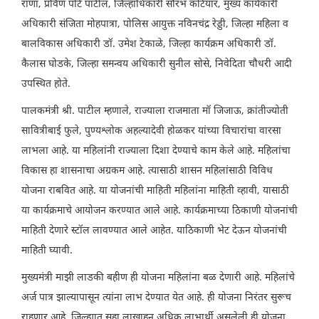
राणा, प्रविण पोटे पाटील, जिल्हाधिकारी सौरभ कटियार, मुख्य कार्यकारी
अधिकारी संजिता मोहपात्रा, पोलिस आयुक्त नविनचंद्र रेड्डी, जिल्हा महिला व
बालविकास अधिकारी डॉ. उमेश टेकाळे, जिल्हा कार्यक्रम अधिकारी डॉ.
कैलास घोडके, जिल्हा समन्वय अधिकारी सुनील सोसे, निवेदिता चौधरी आदी
उपस्थित होते.
पालकमंत्री श्री. पाटील म्हणाले, राज्याला राजमाता मॉ जिजाऊ, क्रांतीज्योती
सावित्रीबाई फुले, पुण्यश्लोक अहल्यादेवी होळकर यांच्या‍ विचारांचा वारसा
लाभला आहे. या महिलांनी राज्याला दिशा देण्याचे काम केले आहे. महिलांचा
विकास हा शासनाचा अग्रकम आहे. त्यासाठी शासन महिलांसाठी विविध
योजना राबवित आहे. या योजनांची माहिती महिलांना माहिती व्हावी, यासाठी
या कार्यक्रमाचे आयोजन करण्यात आले आहे. कार्यक्रमाच्या ठिकाणी योजनांची
माहिती देणारे स्टॉल लावण्यात आले आहेत. याठिकाणी भेट देऊन योजनांची
माहिती घ्यावी.
मुख्यमंत्री माझी लाडकी बहीण ही योजना महिलांना बळ देणारी आहे. महिलांचे
अर्ज पात्र झाल्यापासून त्यांना लाभ देण्यात येत आहे. ही योजना निरंतर सुरूच
राहणार आहे. जिल्ह्यात सहा लाखाहून अधिक लाभार्थी असलेली ही योजना