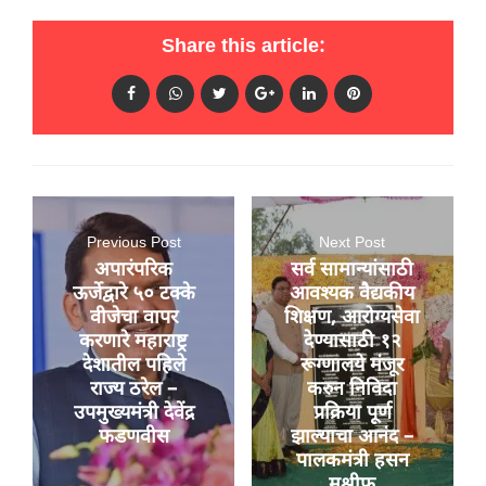
Share this article:
Previous Post
Next Post
अपारंपरिक
सर्व सामान्यांसाठी
ऊर्जेद्वारे ५० टक्के
आवश्यक वैद्यकीय
वीजेचा वापर
शिक्षण, आरोग्यसेवा
करणारे महाराष्ट्र
देण्यासाठी १२
देशातील पहिले
रूग्णालये मंजूर
राज्य ठरेल –
करुन निविदा
उपमुख्यमंत्री देवेंद्र
प्रक्रिया पूर्ण
फडणवीस
झाल्याचा आनंद –
पालकमंत्री हसन
मुश्रीफ