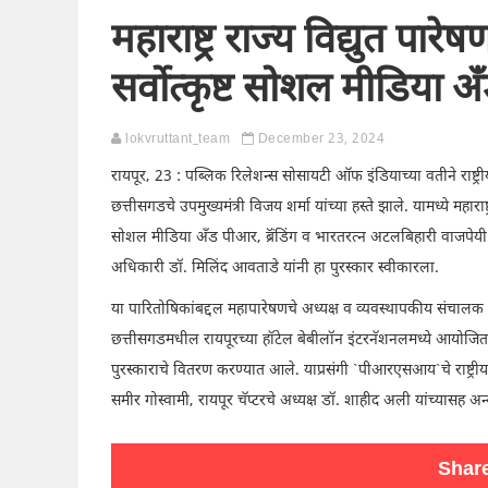
महाराष्ट्र राज्य विद्युत पा
सर्वोत्कृष्ट सोशल मीडिया 
lokvruttant_team
December 23, 2024
रायपूर, 23 : पब्लिक रिलेशन्स सोसायटी ऑफ इंडियाच्या वतीने राष्ट
छत्तीसगडचे उपमुख्यमंत्री विजय शर्मा यांच्या हस्ते झाले. यामध्ये महाराष
सोशल मीडिया अँड पीआर, ब्रॅंडिंग व भारतरत्न अटलबिहारी वाजपेयी र
अधिकारी डॉ. मिलिंद आवताडे यांनी हा पुरस्कार स्वीकारला.
या पारितोषिकांबद्दल महापारेषणचे अध्यक्ष व व्यवस्थापकीय संचालक ड
छत्तीसगडमधील रायपूरच्या हॉटेल बेबीलॉन इंटरनॅशनलमध्ये आयोजित 
पुरस्काराचे वितरण करण्यात आले. याप्रसंगी `पीआरएसआय`चे राष्ट्रीय
समीर गोस्वामी, रायपूर चॅप्टरचे अध्यक्ष डॉ. शाहीद अली यांच्यासह अन
Share