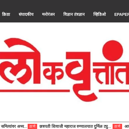
क्रिडा
संपादकीय
मनोरंजन
विज्ञान तंत्रज्ञान
व्हिडिओ
EPAPE
ंवर अध्यक्ष विराजमान
छत्रपती शिवाजी महाराज रुग्णालयात दुर्मिळ ट्युमरची यशस्वी शस्त्रक्रिया
आरोग्य से
ठाणे
ठाणे