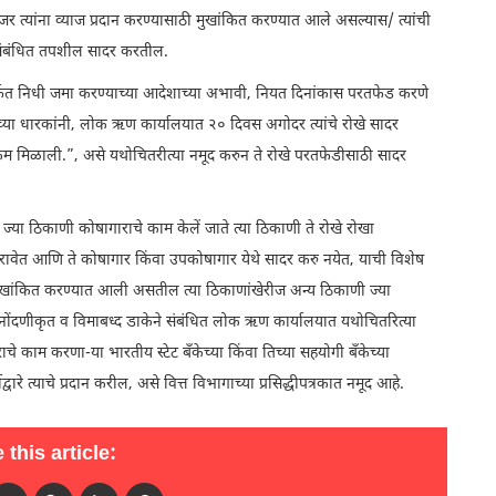
े जर त्यांना व्याज प्रदान करण्यासाठी मुखांकित करण्यात आले असल्यास/ त्यांची
ा संबंधित तपशील सादर करतील.
मार्फत निधी जमा करण्याच्या आदेशाच्या अभावी, नियत दिनांकास परतफेड करणे
४ च्या धारकांनी, लोक ऋण कार्यालयात २० दिवस अगोदर त्यांचे रोखे सादर
रक्कम मिळाली.”, असे यथोचितरीत्या नमूद करुन ते रोखे परतफेडीसाठी सादर
फत ज्या ठिकाणी कोषागाराचे काम केलें जाते त्या ठिकाणी ते रोखे रोखा
र करावेत आणि ते कोषागार किंवा उपकोषागार येथे सादर करु नयेत, याची विशेष
े मुखांकित करण्यात आली असतील त्या ठिकाणांखेरीज अन्य ठिकाणी ज्या
े नोंदणीकृत व विमाबध्द डाकेने संबंधित लोक ऋण कार्यालयात यथोचितरित्या
चे काम करणा-या भारतीय स्टेट बँकेच्या किंवा तिच्या सहयोगी बँकेच्या
े त्याचे प्रदान करील, असे वित्त विभागाच्या प्रसिद्धीपत्रकात नमूद आहे.
 this article: