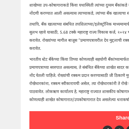
शाखेच्या उप-कोषागाराकडे किंवा यथास्थिती त्यांच्या दुय्यम बँकांकड
नोंदणी करण्यात आली असल्यास त्याच्याकडे, त्यांच्या बँक खात्याच
तथापि, बँक खात्याच्या संबधित तपशिलाच्या/इलेक्ट्रॉनिक माध्यमा
सुलभ व्हावे यासाठी, 5.68 टक्के महाराष्ट्र राज्य विकास कर्ज, २०२
करावेत. रोख्यांच्या मागील बाजूस “प्रमाणपत्रावरील देय मुद्दलाची 
करावेत.
भारतीय स्टेट बँकेच्या किंवा तिच्या कोणत्याही सहयोगी बँकांच्यामार्
प्रमाणपत्राच्या स्वरुपात असल्यास, ते संबंधित बँकेच्या शाखेत साद
नोंद घेतली पाहिजे. रोख्यांची रक्कम प्रदान करण्यासाठी जी ठिकाण
रोखेधारकांना, रक्कम स्वीकारायची असेल, त्या रोखेधारकांनी ते रोख
पाठवावेत. लोकऋण कार्यालय हे, महाराष्ट्र राज्यात शासकीय कोषागारा
कोणत्याही शाखेत कोषागारात/उपकोषागारात देय असलेल्या धनाकर्षाद्वार
Share