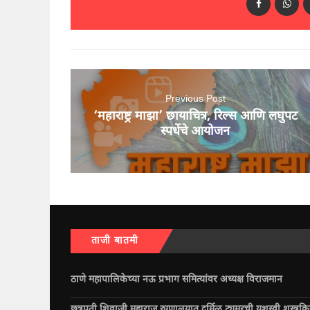
Previous Post
‘महाराष्ट्र माझा’ छायाचित्र, रिल्स आणि लघुपट
स्पर्धेचे आयोजन
ताजी बातमी
ठाणे महापालिकेच्या नऊ प्रभाग समित्यांवर अध्यक्ष विराजमान
छत्रपती शिवाजी महाराज रुग्णालयात दुर्मिळ ट्युमरची यशस्वी शस्त्रक्र