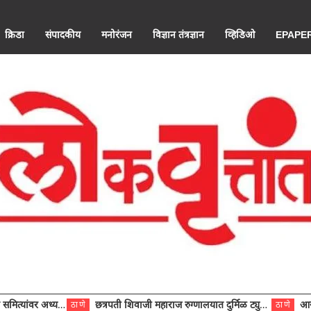
क्रिडा
संपादकीय
मनोरंजन
विज्ञान तंत्रज्ञान
व्हिडिओ
EPAPE
ंवर अध्यक्ष विराजमान
छत्रपती शिवाजी महाराज रुग्णालयात दुर्मिळ ट्युमरची यशस्वी शस्त्रक्रिया
आरोग्य से
ठाणे
ठाणे