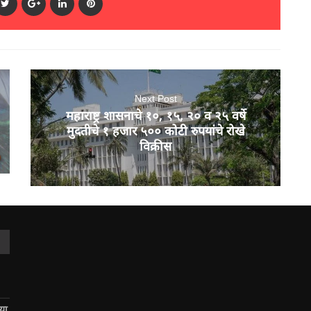
Next Post
महाराष्ट्र शासनाचे १०, १५, २० व २५ वर्षे
मुदतीचे १ हजार ५०० कोटी रुपयांचे रोखे
विक्रीस
िया