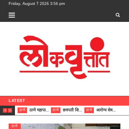
Friday, August 7 2026 3:56 pm
[google-translator]
LATEST
ठाणे महापालिकेच्या नऊ प्रभाग समित्यांवर अध्यक्ष विराजमान
छत्रपती शिवाजी महाराज रुग्णालयात दुर्मिळ ट्युमरची यशस्वी शस्त्रक्रिया
आरोग्य सेवक (पुरुष) पदावरून ११ कर्मचाऱ्यांना आरोग्य सहाय्यक (पुरुष) पदावर पदोन्नती; मुख्य कार्यकारी अधिकारी रणजित यादव यांच्या हस्ते आदेश वितरण
ठाणे
ठाणे
ठाणे
ठाणे
ठाणे