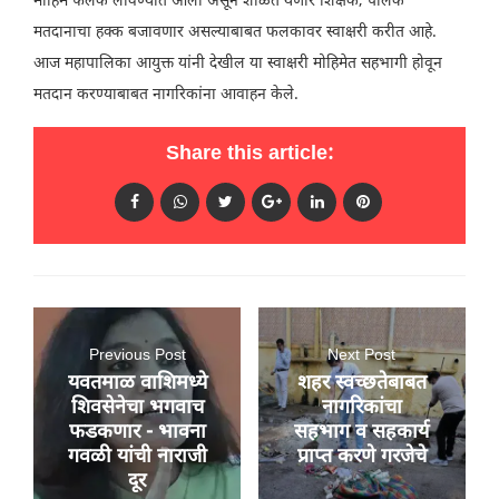
मोहिम फलक लावण्यात आला असून शाळेत येणारे शिक्षक, पालक
मतदानाचा हक्क बजावणार असल्याबाबत फलकावर स्वाक्षरी करीत आहे.
आज महापालिका आयुक्त यांनी देखील या स्वाक्षरी मोहिमेत सहभागी होवून
मतदान करण्याबाबत नागरिकांना आवाहन केले.
Share this article:
Previous Post
Next Post
यवतमाळ वाशिमध्ये
शहर स्वच्छतेबाबत
शिवसेनेचा भगवाच
नागरिकांचा
फडकणार - भावना
सहभाग व सहकार्य
गवळी यांची नाराजी
प्राप्त करणे गरजेचे
दूर