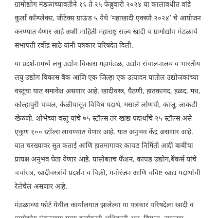
ग्रामोद्योग मंडळाच्यावतीने १६ ते २५ फेब्रुवारी २०२४ या कालावधीत वांद्रे
कुर्ला कॉम्प्लेक्स, जीटेक्स ग्राऊंड ५ येथे ‘महाखादी एक्स्पो २०२४’ चे आयोजन
करण्यात येणार आहे अशी माहिती महाराष्ट्र राज्य खादी व ग्रामोद्योग मंडळाचे
सभापती रवींद्र साठे यांनी पत्रकार परिषदेत दिली.
या प्रदर्शनामध्ये लघु उद्योग विकास महामंडळ, उद्योग संचालनालय व भारतीय
लघु उद्योग विकास बॅंक आणि एक जिल्हा एक उत्पादन यातील उद्योजकांच्या
वस्तूंचा यात समावेश असणार आहे. खादीवस्त्र, पैठणी, हातकागद, हळद, मध,
कोल्हापुरी चप्पल, केळीपासून विविध पदार्थ, मसाले लोणची, काजू, लाकडी
खेळणी, शोभेच्या वस्तु यांचे ७५ स्टॉल्स तर खाद्य पदार्थांचे २५ स्टॉल्स असे
एकुण १०० स्टॉल्स लावण्यात येणार आहे. यात अनुभव केंद्र असणार आहे.
यात चरख्यावर सुत कताई आणि हातमागावर कापड निर्मिती आदी बाबींचा
प्रत्यक्ष अनुभव घेता येणार आहे. यासोबतच फॅशन, कापड उद्योग,बॅंकर्स यांचे
चर्चासत्र, खादीवस्त्रांचे प्रदर्शन व विक्री, मनोरंजन आणि चविष्ट खाद्य पदार्थांची
रेलेचेल असणार आहे.
मंडळाच्या फोर्ट येथील कार्यालयात झालेल्या या पत्रकार परिषदेला खादी व