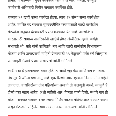
ग्रामोद्योग मंडळाच्या मुख्य कार्यकारी अधिकारी आर. विमला, उपमुख्य
कार्यकारी अधिकारी बिपीन जगताप उपस्थित होते.
राज्यात ७२ खादी संस्था कार्यरत होत्या. त्यात १७ संस्था सध्या कार्यशील
आहेत. उर्वरित बंद संस्थांना पुनरुज्जीवित करण्यासाठी खादी ग्रामोद्योग
मंडळांना अनुदान देण्यासाठी प्रयत्न करण्यात येत आहे. आत्मनिर्भर
भारतासाठी सामान्य नागरिकांनी खादीचे ब्रॅण्ड ॲम्बेसिडर व्हावे, असेही
सभापती श्री. साठे यांनी सांगितले. मध आणि खादी ग्रामोद्योग विभागाच्या
योजना आणि उत्पादनाची माहिती देण्यासाठी २५ फेब्रुवारी पर्यंत सर्व जिल्ह्यात
जनजागृती मेळावे घेणार असल्याचे त्यांनी सांगितले.
खादी वस्त्र हे हातमागावर तयार होते. त्यासाठी खूप वेळ आणि श्रम लागतात.
तेच सूत्र पैठणीला पण लागू आहे. एक पैठणी तयार व्हायला किमान तीन महिने
लागतात. कारागिरांच्या तीन महिन्यांच्या श्रमाची ती फलश्रुती असते. त्यामुळे हे
दोन्ही वस्त्र महाग आहेत, अशी माहिती आर. विमला यांनी दिली. मधाचे गाव ही
योजना राज्यात राबवणार असल्याचा निर्णय आजच मंत्रिमंडळात घेण्यात आला
असून मंडळाने पाहिलेले स्वप्न सत्यात उतरत असल्याचे त्यांनी सांगितले.