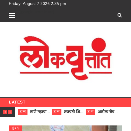
Friday, August 7 2026 2:35 pm
[google-translator]
LATEST
ठाणे महापालिकेच्या नऊ प्रभाग समित्यांवर अध्यक्ष विराजमान
छत्रपती शिवाजी महाराज रुग्णालयात दुर्मिळ ट्युमरची यशस्वी शस्त्रक्रिया
आरोग्य सेवक (पुरुष) पदावरून ११ कर्मचाऱ्यांना आरोग्य सहाय्यक (पुरुष) पदावर पदोन्नती; मुख्य कार्यकारी अधिकारी रणजित यादव यांच्या हस्ते आदेश वितरण
ठाणे
ठाणे
ठाणे
ठाणे
मुंबई