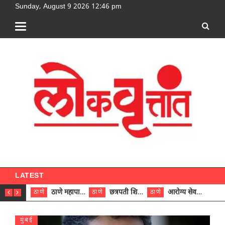
Sunday, August 9 2026 12:46 pm
[google-translator]
LATEST
ठाणे महापालिकेच्या नऊ प्रभाग समित्यांवर अध्यक्ष विराजमान
छत्रपती शिवाजी महाराज रुग्णालयात दुर्मिळ ट्युमरची यशस्वी शस्त्रक्रिया
आरोग्य सेवक (पुरुष) पदावरून ११ कर्मचाऱ्यांना आरोग्य सहाय्यक (पुरुष) पदावर पदोन्नती; मुख्य कार्यकारी अधिकारी रणजित यादव यांच्या हस्ते आदेश वितरण
ठाणे
ठाणे
ठाणे
ठाणे
मुंबई