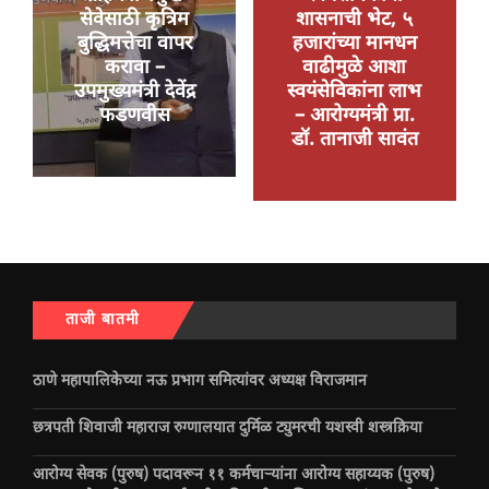
सेवेसाठी कृत्रिम
शासनाची भेट, ५
बुद्धिमत्तेचा वापर
हजारांच्या मानधन
करावा –
वाढीमुळे आशा
उपमुख्यमंत्री देवेंद्र
स्वयंसेविकांना लाभ
फडणवीस
– आरोग्यमंत्री प्रा.
डॉ. तानाजी सावंत
ताजी बातमी
ठाणे महापालिकेच्या नऊ प्रभाग समित्यांवर अध्यक्ष विराजमान
छत्रपती शिवाजी महाराज रुग्णालयात दुर्मिळ ट्युमरची यशस्वी शस्त्रक्रिया
आरोग्य सेवक (पुरुष) पदावरून ११ कर्मचाऱ्यांना आरोग्य सहाय्यक (पुरुष)