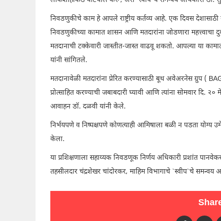
लोकशाहीकडे वाटचाल करू, असे `स्वीप`चे समन्वय अधिकारी डॉ. सुभा
निवडणुकीचे काम हे आपले राष्ट्रीय कर्तव्य आहे. एक दिवस देशासाठी
निवडणुकीच्या कामात शासन आणि मतदारांना जोडणारा महत्त्वाचा दु
मतदानाची टक्केवारी जास्तीत-जास्त वाढवू शकतो. आपल्या या कामात
यांनी सांगितले.
मतदानावेळी मतदारांना प्रेरित करण्यासाठी बूथ अवेअरनेस ग्रुप ( BAG )
प्रोत्साहित करण्याची जबाबदारी घ्यावी आणि त्यांना सोमवार दि. २० 
आवाहन डॉ. दळवी यांनी केले.
निर्भयपणे व निष्पक्षपणे कोणत्याही आमिषाला बळी न पडता योग्य उम
केला.
या प्रशिक्षणाला सहाय्यक निवडणूक निर्णय अधिकारी प्रशांत पान
तहसीलदार चंद्रशेखर चांदोरकर, माहिम विभागाचे `स्वीप`चे समन्वय अध
Share