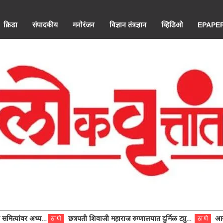
क्रिडा
संपादकीय
मनोरंजन
विज्ञान तंत्रज्ञान
व्हिडिओ
EPAPE
ंवर अध्यक्ष विराजमान
छत्रपती शिवाजी महाराज रुग्णालयात दुर्मिळ ट्युमरची यशस्वी शस्त्रक्रिया
आरोग्य से
ठाणे
ठाणे