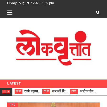
Friday, August 7 2026 8:29 pm
[google-translator]
LATEST
ठाणे महापालिकेच्या नऊ प्रभाग समित्यांवर अध्यक्ष विराजमान
छत्रपती शिवाजी महाराज रुग्णालयात दुर्मिळ ट्युमरची यशस्वी शस्त्रक्रिया
आरोग्य सेवक (पुरुष) पदावरून ११ कर्मचाऱ्यांना आरोग्य सहाय्यक (पुरुष) पदावर पदोन्नती; मुख्य कार्यकारी अधिकारी रणजित यादव यांच्या हस्ते आदेश वितरण
ठाणे
ठाणे
ठाणे
ठाणे
मुंबई