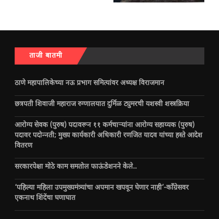
ताजी बातमी
ठाणे महापालिकेच्या नऊ प्रभाग समित्यांवर अध्यक्ष विराजमान
छत्रपती शिवाजी महाराज रुग्णालयात दुर्मिळ ट्युमरची यशस्वी शस्त्रक्रिया
आरोग्य सेवक (पुरुष) पदावरून ११ कर्मचाऱ्यांना आरोग्य सहाय्यक (पुरुष)
पदावर पदोन्नती; मुख्य कार्यकारी अधिकारी रणजित यादव यांच्या हस्ते आदेश
वितरण
सरकारपेक्षा मोठे काम समतोल फाऊंडेशनने केले..
‘पहिल्या महिला उपमुख्यमंत्र्यांचा अपमान खपवून घेणार नाही’-काँग्रेसवर
एकनाथ शिंदेंचा घणाघात