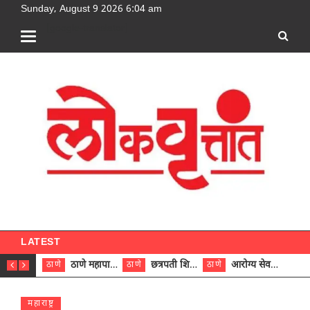
Sunday, August 9 2026 6:04 am
[google-translator]
LATEST
ठाणे महापालिकेच्या नऊ प्रभाग समित्यांवर अध्यक्ष विराजमान
छत्रपती शिवाजी महाराज रुग्णालयात दुर्मिळ ट्युमरची यशस्वी शस्त्रक्रिया
आरोग्य सेवक (पुरुष) पदावरून ११ कर्मचाऱ्यांना आरोग्य सहाय्यक (पुरुष) पदावर पदोन्नती; मुख्य कार्यकारी अधिकारी रणजित यादव यांच्या हस्ते आदेश वितरण
ठाणे
ठाणे
ठाणे
ठाणे
महाराष्ट्र