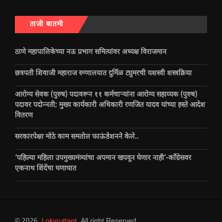
ताजी बातमी
ठाणे महापालिकेच्या नऊ प्रभाग समित्यांवर अध्यक्ष विराजमान
छत्रपती शिवाजी महाराज रुग्णालयात दुर्मिळ ट्युमरची यशस्वी शस्त्रक्रिया
आरोग्य सेवक (पुरुष) पदावरून ११ कर्मचाऱ्यांना आरोग्य सहाय्यक (पुरुष)
पदावर पदोन्नती; मुख्य कार्यकारी अधिकारी रणजित यादव यांच्या हस्ते आदेश
वितरण
सरकारपेक्षा मोठे काम समतोल फाऊंडेशनने केले..
‘पहिल्या महिला उपमुख्यमंत्र्यांचा अपमान खपवून घेणार नाही’-काँग्रेसवर
एकनाथ शिंदेंचा घणाघात
© 2026
Lokvruttant
. All right Reserved