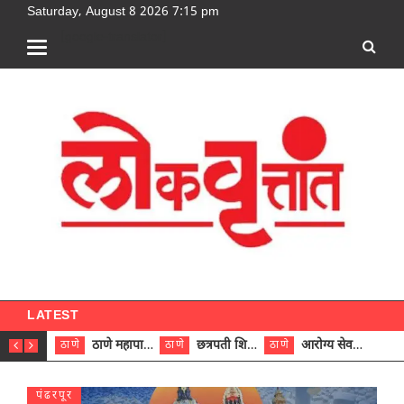
Saturday, August 8 2026 7:15 pm
[google-translator]
LATEST
ठाणे महापालिकेच्या नऊ प्रभाग समित्यांवर अध्यक्ष विराजमान
छत्रपती शिवाजी महाराज रुग्णालयात दुर्मिळ ट्युमरची यशस्वी शस्त्रक्रिया
आरोग्य सेवक (पुरुष) पदावरून ११ कर्मचाऱ्यांना आरोग्य सहाय्यक (पुरुष) पदावर पदोन्नती; मुख्य कार्यकारी अधिकारी रणजित यादव यांच्या हस्ते आदेश वितरण
ठाणे
ठाणे
ठाणे
ठाणे
पंढरपूर