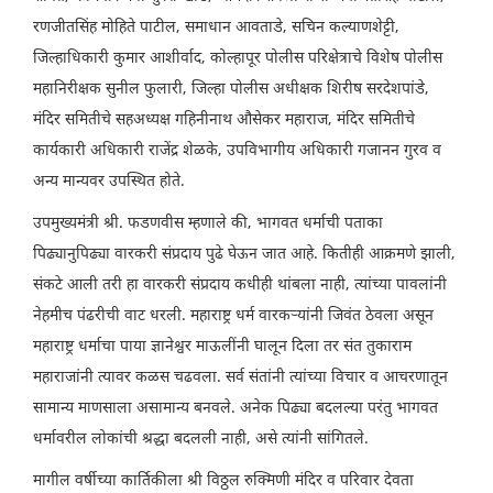
रणजीतसिंह मोहिते पाटील, समाधान आवताडे, सचिन कल्याणशेट्टी,
जिल्हाधिकारी कुमार आशीर्वाद, कोल्हापूर पोलीस परिक्षेत्राचे विशेष पोलीस
महानिरीक्षक सुनील फुलारी, जिल्हा पोलीस अधीक्षक शिरीष सरदेशपांडे,
मंदिर समितीचे सहअध्यक्ष गहिनीनाथ औसेकर महाराज, मंदिर समितीचे
कार्यकारी अधिकारी राजेंद्र शेळके, उपविभागीय अधिकारी गजानन गुरव व
अन्य मान्यवर उपस्थित होते.
उपमुख्यमंत्री श्री. फडणवीस म्हणाले की, भागवत धर्माची पताका
पिढ्यानुपिढ्या वारकरी संप्रदाय पुढे घेऊन जात आहे. कितीही आक्रमणे झाली,
संकटे आली तरी हा वारकरी संप्रदाय कधीही थांबला नाही, त्यांच्या पावलांनी
नेहमीच पंढरीची वाट धरली. महाराष्ट्र धर्म वारकऱ्यांनी जिवंत ठेवला असून
महाराष्ट्र धर्माचा पाया ज्ञानेश्वर माऊलींनी घालून दिला तर संत तुकाराम
महाराजांनी त्यावर कळस चढवला. सर्व संतांनी त्यांच्या विचार व आचरणातून
सामान्य माणसाला असामान्य बनवले. अनेक पिढ्या बदलल्या परंतु भागवत
धर्मावरील लोकांची श्रद्धा बदलली नाही, असे त्यांनी सांगितले.
मागील वर्षीच्या कार्तिकीला श्री विठ्ठल रुक्मिणी मंदिर व परिवार देवता