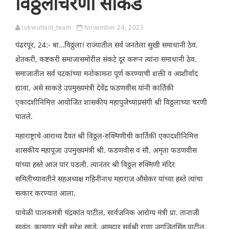
विठ्ठलाचरणी साकडे
lokvruttant_team
November 24, 2023
पंढरपूर, 24:- बा…विठ्ठला! राज्यातील सर्व जनतेला सुखी समाधानी ठेव.
शेतकरी, कष्टकरी समाजासमोरील संकटे दूर करून त्यांना समाधानी ठेव.
समाजातील सर्व घटकांच्या मनोकामना पूर्ण करण्याची शक्ती व आशीर्वाद
द्यावा, असे साकडे उपमुख्यमंत्री देवेंद्र फडणवीस यांनी कार्तिकी
एकादशीनिमित्त आयोजित शासकीय महापुजेच्याप्रसंगी श्री विठ्ठलाच्या चरणी
घातले.
महाराष्ट्राचे आराध्य दैवत श्री विठ्ठल-रुक्मिणीची कार्तिकी एकादशीनिमित्त
शासकीय महापूजा उपमुख्यमंत्री श्री. फडणवीस व सौ. अमृता फडणवीस
यांच्या हस्ते आज पार पडली. त्यानंतर श्री विठ्ठल रुक्मिणी मंदिर
समितीच्यावतीने सहअध्यक्ष गहिनीनाथ महाराज औसेकर यांच्या हस्ते त्यांचा
सत्कार करण्यात आला.
यावेळी पालकमंत्री चंद्रकांत पाटील, सार्वजनिक आरोग्य मंत्री प्रा. तानाजी
सावंत, कामगार मंत्री सुरेश खाडे, आमदार सर्वश्री राणा जगजितसिंह पाटील,