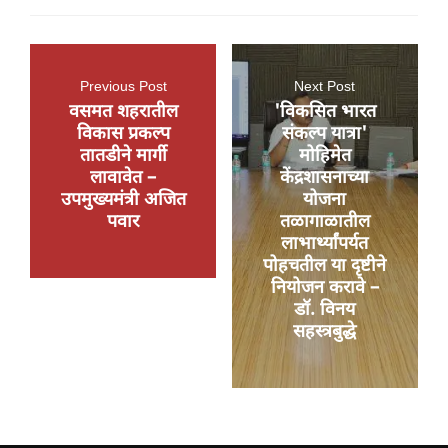
Previous Post
Next Post
वसमत शहरातील
'विकसित भारत
विकास प्रकल्प
संकल्प यात्रा'
तातडीने मार्गी
मोहिमेत
लावावेत –
केंद्रशासनाच्या
उपमुख्यमंत्री अजित
योजना
पवार
तळागाळातील
लाभार्थ्यांपर्यत
पोहचतील या दृष्टीने
नियोजन करावे –
डॉ. विनय
सहस्त्रबुद्धे