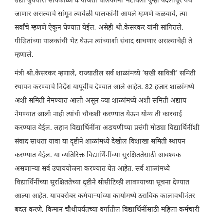
उद्या बुधवारी सायंकाळी 4 वाजता पालकांना भेटायला पुन्हा बदलापूर येथे
जाणार असल्याचे सांगून त्यावेळी पालकांनी आपले म्हणणे कळवावे, त्या
सर्वांचे म्हणणे ऐकून घेण्यात येईल, असेही श्री.केसरकर यांनी सांगितले.
पीडितांच्या पालकांची भेट घेऊन त्यांच्याशी संवाद साधणार असल्याचेही ते
म्हणाले.
मंत्री श्री.केसरकर म्हणाले, राज्यातील सर्व शाळांमध्ये ‘सखी सावित्री’ समिती
स्थापन करण्याचे निर्देश यापूर्वीच देण्यात आले आहेत. 82 हजार शाळांमध्ये
अशी समिती नेमण्यात आली असून ज्या शाळांमध्ये अशी समिती अद्याप
नेमण्यात आली नाही त्यांची चौकशी करण्यात येऊन योग्य ती कारवाई
करण्यात येईल. लहान विद्यार्थिनींना अडचणीच्या प्रसंगी मोठ्या विद्यार्थिनींशी
संवाद साधता यावा या दृष्टीने शाळांमध्ये देखील विशाखा समिती स्थापन
करण्यात येईल. या व्यतिरिक्त विद्यार्थिनींच्या सुरक्षिततेसाठी आवश्यक
असणाऱ्या सर्व उपाययोजना करण्यात येत आहेत. सर्व शाळांमध्ये
विद्यार्थिनींच्या सुरक्षिततेच्या दृष्टीने सीसीटिव्ही लावण्याच्या सूचना देण्यात
आल्या आहेत. याचबरोबर कर्मचाऱ्यांच्या कार्यामध्ये ठराविक कालावधीनंतर
बदल करणे, किमान चौथीपर्यंतच्या वर्गातील विद्यार्थिनींसाठी महिला कर्मचारी