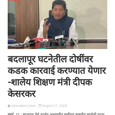
बदलापूर घटनेतील दोषींवर
कडक कारवाई करण्यात येणार
-शालेय शिक्षण मंत्री दीपक
केसरकर
lokvruttant_team
August 21, 2024
मुंबई, 21 : बदलापूर येथे शालेय अल्पवयीन मुलींच्या बाबतीत झालेली घटना