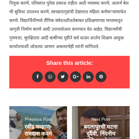
नियुक्त करणे, परिसरात पुरेसा प्रकाश राहील अशी व्यवस्था करणे, अलार्म बेल
ची सुविधा उपलब्ध करणे, स्वच्छतागृहांची देखभाल महिला कर्मचाऱ्यांमार्फत
करणे, विद्यार्थिनींमध्ये लैंगिक संवेदनशीलतेबाबत प्रशिक्षणाच्या माध्यमातून
जागृती निर्माण करणे आदी उपाययोजना करण्यात येत आहेत. विद्यार्थ्यांची
गुणवत्ता, सुरक्षितता आदी बाबींच्या दृष्टीने सर्व शाळा शालेय शिक्षण आयुक्त
कार्यालयाशी जोडल्या जाणार असल्याचेही त्यांनी सांगितले.
Share this article:
Previous Post
Next Post
रवींद्र चव्हाण-
बदलापूरची घटना
रामदास कदम
दुर्दैवी, निंदनीय