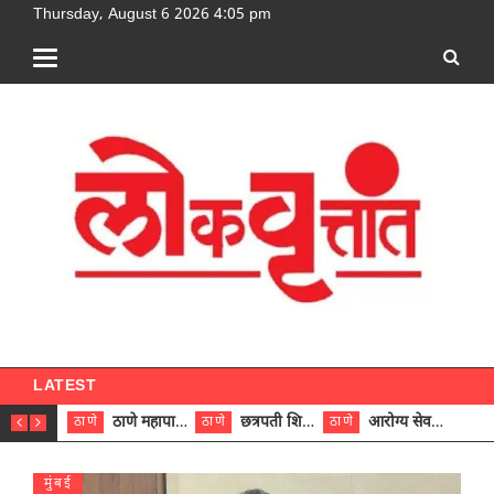
Thursday, August 6 2026 4:05 pm
[google-translator]
LATEST
ठाणे महापालिकेच्या नऊ प्रभाग समित्यांवर अध्यक्ष विराजमान
छत्रपती शिवाजी महाराज रुग्णालयात दुर्मिळ ट्युमरची यशस्वी शस्त्रक्रिया
आरोग्य सेवक (पुरुष) पदावरून ११ कर्मचाऱ्यांना आरोग्य सहाय्यक (पुरुष) पदावर पदोन्नती; मुख्य कार्यकारी अधिकारी रणजित यादव यांच्या हस्ते आदेश वितरण
ठाणे
ठाणे
ठाणे
ठाणे
मुंबई