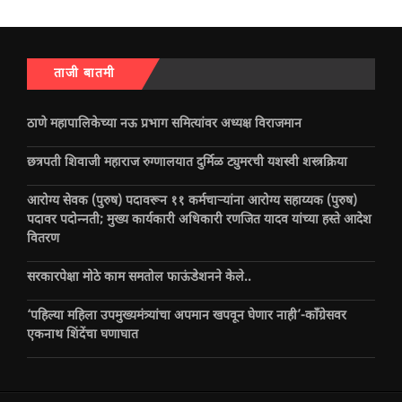
ताजी बातमी
ठाणे महापालिकेच्या नऊ प्रभाग समित्यांवर अध्यक्ष विराजमान
छत्रपती शिवाजी महाराज रुग्णालयात दुर्मिळ ट्युमरची यशस्वी शस्त्रक्रिया
आरोग्य सेवक (पुरुष) पदावरून ११ कर्मचाऱ्यांना आरोग्य सहाय्यक (पुरुष)
पदावर पदोन्नती; मुख्य कार्यकारी अधिकारी रणजित यादव यांच्या हस्ते आदेश
वितरण
सरकारपेक्षा मोठे काम समतोल फाऊंडेशनने केले..
‘पहिल्या महिला उपमुख्यमंत्र्यांचा अपमान खपवून घेणार नाही’-काँग्रेसवर
एकनाथ शिंदेंचा घणाघात