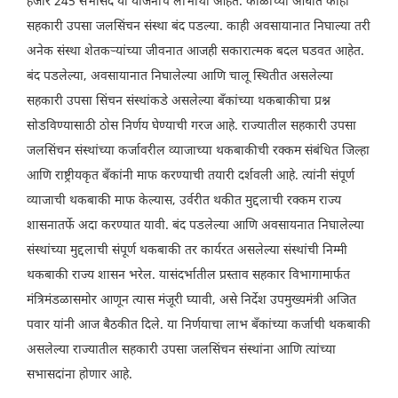
हजार 245 सभासद या योजनांचे लाभार्थी आहेत. काळाच्या ओघात काही
सहकारी उपसा जलसिंचन संस्था बंद पडल्या. काही अवसायानात निघाल्या तरी
अनेक संस्था शेतकऱ्यांच्या जीवनात आजही सकारात्मक बदल घडवत आहेत.
बंद पडलेल्या, अवसायानात निघालेल्या आणि चालू स्थितीत असलेल्या
सहकारी उपसा सिंचन संस्थांकडे असलेल्या बँकांच्या थकबाकीचा प्रश्न
सोडविण्यासाठी ठोस निर्णय घेण्याची गरज आहे. राज्यातील सहकारी उपसा
जलसिंचन संस्थांच्या कर्जावरील व्याजाच्या थकबाकीची रक्कम संबंधित जिल्हा
आणि राष्ट्रीयकृत बँकांनी माफ करण्याची तयारी दर्शवली आहे. त्यांनी संपूर्ण
व्याजाची थकबाकी माफ केल्यास, उर्वरीत थकीत मुद्दलाची रक्कम राज्य
शासनातर्फे अदा करण्यात यावी. बंद पडलेल्या आणि अवसायनात निघालेल्या
संस्थांच्या मुद्दलाची संपूर्ण थकबाकी तर कार्यरत असलेल्या संस्थांची निम्मी
थकबाकी राज्य शासन भरेल. यासंदर्भातील प्रस्ताव सहकार विभागामार्फत
मंत्रिमंडळासमोर आणून त्यास मंजूरी घ्यावी, असे निर्देश उपमुख्यमंत्री अजित
पवार यांनी आज बैठकीत दिले. या निर्णयाचा लाभ बँकांच्या कर्जाची थकबाकी
असलेल्या राज्यातील सहकारी उपसा जलसिंचन संस्थांना आणि त्यांच्या
सभासदांना होणार आहे.