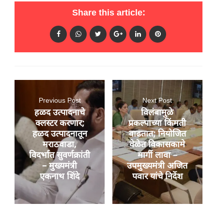
Share this article:
Previous Post
Next Post
हळद उत्पादनाचे
विलंबामुळे
क्लस्टर करणार;
प्रकल्पाच्या किंमती
हळद उत्पादनातून
वाढतात; नियोजित
मराठवाडा,
वेळेत विकासकामे
विदर्भात सुवर्णक्रांती
मार्गी लावा –
– मुख्यमंत्री
उपमुख्यमंत्री अजित
एकनाथ शिंदे
पवार यांचे निर्देश