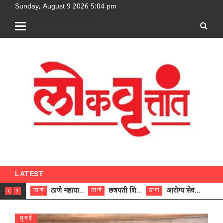
Sunday, August 9 2026 5:04 pm
[google-translator]
LATEST
ठाणे महापालिकेच्या नऊ प्रभाग समित्यांवर अध्यक्ष विराजमान
छत्रपती शिवाजी महाराज रुग्णालयात दुर्मिळ ट्युमरची यशस्वी शस्त्रक्रिया
आरोग्य सेवक (पुरुष) पदावरून ११ कर्मचाऱ्यांना आरोग्य सहाय्यक (पुरुष) पदावर पदोन्नती; मुख्य कार्यकारी अधिकारी रणजित यादव यांच्या हस्ते आदेश वितरण
ठाणे
ठाणे
ठाणे
ठाणे
मुंबई