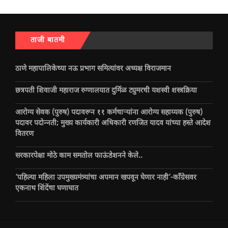
ताजी बातमी
ठाणे महापालिकेच्या नऊ प्रभाग समित्यांवर अध्यक्ष विराजमान
छत्रपती शिवाजी महाराज रुग्णालयात दुर्मिळ ट्युमरची यशस्वी शस्त्रक्रिया
आरोग्य सेवक (पुरुष) पदावरून ११ कर्मचाऱ्यांना आरोग्य सहाय्यक (पुरुष)
पदावर पदोन्नती; मुख्य कार्यकारी अधिकारी रणजित यादव यांच्या हस्ते आदेश
वितरण
सरकारपेक्षा मोठे काम समतोल फाऊंडेशनने केले..
‘पहिल्या महिला उपमुख्यमंत्र्यांचा अपमान खपवून घेणार नाही’-काँग्रेसवर
एकनाथ शिंदेंचा घणाघात