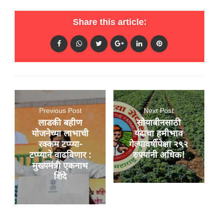
Share this article:
Previous Post
Next Post
लाडकी बहीण
सोयाबीनसाठी
योजनेच्या लाभाची
यंदाचा हमीभाव
रक्कम टप्प्या-
गेल्यावर्षीपेक्षा २९२
टप्प्याने वाढविणार :
रुपयांनी अधिक!
मुख्यमंत्री एकनाथ
शिंदे