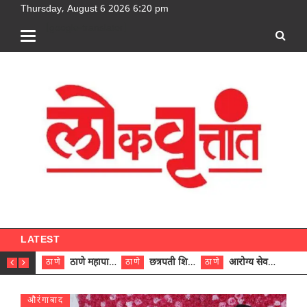
Thursday, August 6 2026 6:20 pm
[google-translator]
LATEST
ठाणे महापालिकेच्या नऊ प्रभाग समित्यांवर अध्यक्ष विराजमान
छत्रपती शिवाजी महाराज रुग्णालयात दुर्मिळ ट्युमरची यशस्वी शस्त्रक्रिया
आरोग्य सेवक (पुरुष) पदावरून ११ कर्मचाऱ्यांना आरोग्य सहाय्यक (पुरुष) पदावर पदोन्नती; मुख्य कार्यकारी अधिकारी रणजित यादव यांच्या हस्ते आदेश वितरण
ठाणे
ठाणे
ठाणे
ठाणे
औरंगाबाद