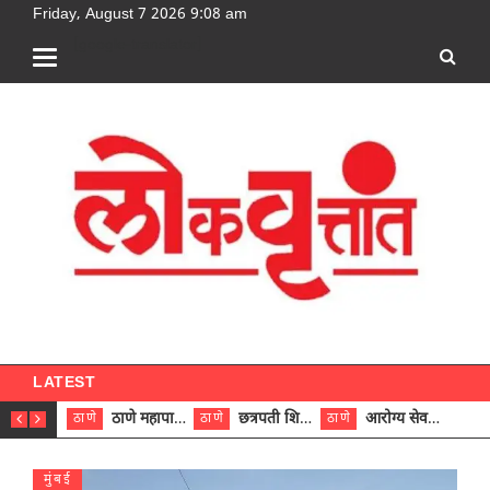
Friday, August 7 2026 9:08 am
[google-translator]
LATEST
ठाणे महापालिकेच्या नऊ प्रभाग समित्यांवर अध्यक्ष विराजमान
छत्रपती शिवाजी महाराज रुग्णालयात दुर्मिळ ट्युमरची यशस्वी शस्त्रक्रिया
आरोग्य सेवक (पुरुष) पदावरून ११ कर्मचाऱ्यांना आरोग्य सहाय्यक (पुरुष) पदावर पदोन्नती; मुख्य कार्यकारी अधिकारी रणजित यादव यांच्या हस्ते आदेश वितरण
ठाणे
ठाणे
ठाणे
ठाणे
मुंबई