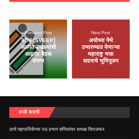
Previous Post
Next Post
स्वीप (SVEEP)
अयोध्या येथे
अंतर्गत उपक्रमांची
उभारण्यात येणाऱ्या
आढावा बैठक
महाराष्ट्र भक्त
संपन्न
सदनाचे भूमिपूजन
ताजी बातमी
ठाणे महापालिकेच्या नऊ प्रभाग समित्यांवर अध्यक्ष विराजमान