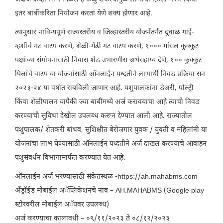
इतर बाबींकरिता नियोजन करता येणे शक्य होणार आहे.
त्यानुसार नाविन्यपूर्ण राज्यस्तरीय व जिल्हास्तरीय योजनेंतर्गत दुधाळ गाई-
म्हशींचे गट वाटप करणे, शेळी-मेंढी गट वाटप करणे, १००० मांसल कुक्कुट
पक्षांच्या संगोपनासाठी निवारा शेड उभारणीस अर्थसहाय्य देणे, १०० कुक्कुट
पिलांचे वाटप या योजनांसाठी ऑनलाईन पध्दतीने लाभार्थी निवड प्रक्रिया सन
२०२३-२४ या वर्षात राबविली जाणार आहे. पशुपालकांना डेअरी, पोल्ट्री
किंवा शेळीपालन यापैकी ज्या बाबींमध्ये अर्ज करावयाचा आहे त्याची निवड
करण्याची सुविधा देखील उपलब्ध करून देण्यात आली आहे. राज्यातील
पशुपालक/ शेतकरी बांधव, सुशिक्षीत बेरोजगार युवक / युवती व महिलांनी या
योजनांचा लाभ घेण्यासाठी ऑनलाईन पध्दतीने अर्ज दाखल करण्याचे आवाहन
पशुसंवर्धन विभागामार्फत करण्यात येत आहे.
ऑनलाईन अर्ज भरण्यासाठी संकेतस्थळ -https://ah.mahabms.com
अँड्रॉईड मोबाईल अॅप्लिकेशनचे नाव – AH.MAHABMS (Google play
स्टोरवरील मोबाईल अॅपवर उपलब्ध)
अर्ज करण्याचा कालावधी – ०९/११/२०२३ ते ०८/१२/२०२३