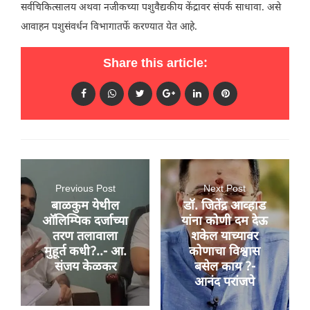
सर्वचिकित्सालय अथवा नजीकच्या पशुवैद्यकीय केंद्रावर संपर्क साधावा. असे
आवाहन पशुसंवर्धन विभागातर्फे करण्यात येत आहे.
Share this article:
Previous Post
Next Post
बाळकुम येथील
डॉ. जितेंद्र आव्हाड
ऑलिम्पिक दर्जाच्या
यांना कोणी दम देऊ
तरण तलावाला
शकेल याच्यावर
मुहूर्त कधी?..- आ.
कोणाचा विश्वास
संजय केळकर
बसेल काय ?-
आनंद परांजपे