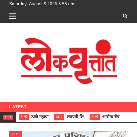
Saturday, August 8 2026 3:58 am
[google-translator]
LATEST
ठाणे महापालिकेच्या नऊ प्रभाग समित्यांवर अध्यक्ष विराजमान
छत्रपती शिवाजी महाराज रुग्णालयात दुर्मिळ ट्युमरची यशस्वी शस्त्रक्रिया
आरोग्य सेवक (पुरुष) पदावरून ११ कर्मचाऱ्यांना आरोग्य सहाय्यक (पुरुष) पदावर पदोन्नती; मुख्य कार्यकारी अधिकारी रणजित यादव यांच्या हस्ते आदेश वितरण
ठाणे
ठाणे
ठाणे
ठाणे
ठाणे