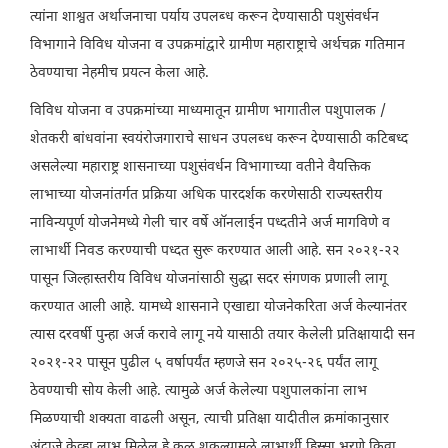
त्यांना शाश्वत अर्थाजनाचा पर्याय उपलब्ध करून देण्यासाठी पशुसंवर्धन
विभागाने विविध योजना व उपक्रमांद्वारे ग्रामीण महाराष्ट्राचे अर्थचक्र गतिमान
ठेवण्याचा नेहमीच प्रयत्न केला आहे.
विविध योजना व उपक्रमांच्या माध्यमातून ग्रामीण भागातील पशुपालक /
शेतकरी बांधवांना स्वयंरोजगाराचे साधन उपलब्ध करून देण्यासाठी कटिबध्द
असलेल्या महाराष्ट्र शासनाच्या पशुसंवर्धन विभागाच्या वतीने वैयक्तिक
लाभाच्या योजनांतर्गत प्रक्रिया अधिक पारदर्शक करणेसाठी राज्यस्तरीय
नाविन्यपूर्ण योजनेमध्ये गेली चार वर्षे ऑनलाईन पध्दतीने अर्ज मागविणे व
लाभार्थी निवड करण्याची पध्दत सुरू करण्यात आली आहे. सन २०२१-२२
पासून जिल्हास्तरीय विविध योजनांसाठी सुद्धा सदर संगणक प्रणाली लागू
करण्यात आली आहे. यामध्ये शासनाने एखाद्या योजनेकरिता अर्ज केल्यानंतर
त्यास दरवर्षी पुन्हा अर्ज करावे लागू नये यासाठी तयार केलेली प्रतिक्षायादी सन
२०२१-२२ पासून पुढील ५ वर्षापर्यंत म्हणजे सन २०२५-२६ पर्यंत लागू
ठेवण्याची सोय केली आहे. त्यामुळे अर्ज केलेल्या पशुपालकांना लाभ
मिळण्याची शक्यता वाढली असून, त्याची प्रतिक्षा यादीतील क्रमांकानुसार
अंदाजे केव्हा लाभ मिळेल हे कळु शकल्यामुळे लाभार्थी हिस्सा भरणे किवा