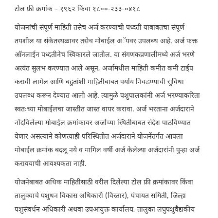
टोल फ्री क्रमांक – १९६२ किंवा १८००-२३३-०४१८
योजनांची संपूर्ण माहिती तसेच अर्ज करण्याची पध्दती याबाबतचा संपूर्ण
तपशील या संकेतस्थळावर तसेच मोबाईल अॅपवर उपलब्ध आहे. अर्ज फक्त
ऑनलाईन पध्दतीनेच स्विकारले जातील. या संगणकप्रणालीमध्ये अर्ज भरणे
अत्यंत सुलभ करण्यात आले असून, अर्जामधील माहिती कमीत कमी टाईप
करावी लागेल आणि बहुतांशी माहितीबाबत पर्याय निवडण्याची सुविधा
उपलब्ध करून देण्यात आली आहे. त्यामुळे पशुपालकांनी अर्ज भरण्याकरिता
स्वतःच्या मोबाईलचा जास्तीत जास्त वापर करावा. अर्ज भरताना अर्जदाराने
नोंदविलेल्या मोबाईल क्रमांकावर अर्जाच्या स्थितीबाबत संदेश पाठविण्यात
येणार असल्याने कोणत्याही परिस्थितीत अर्जदाराने योजनेंतर्गत आपला
मोबाईल क्रमांक बदलू नये व मागिल वर्षी अर्ज केलेल्या अर्जदारांनी पुन्हा अर्ज
करावयाची आवश्यकता नाही.
योजनेबाबत अधिक माहितीसाठी वरील दिलेल्या टोल फ्री क्रमांकावर किंवा
तालुक्याचे पशुधन विकास अधिकारी (विस्तार), पंचायत समिती, जिल्हा
पशुसंवर्धन अधिकारी अथवा उपआयुक्त कार्यालय, तालुका लघुपशुवैद्यकीय