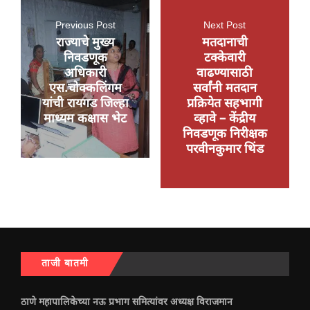
Previous Post
Next Post
राज्याचे मुख्य
मतदानाची
निवडणूक
टक्केवारी
अधिकारी
वाढण्यासाठी
एस.चोक्कलिंगम
सर्वांनी मतदान
यांची रायगड जिल्हा
प्रक्रियेत सहभागी
माध्यम कक्षास भेट
व्हावे – केंद्रीय
निवडणूक निरीक्षक
परवीनकुमार थिंड
ताजी बातमी
ठाणे महापालिकेच्या नऊ प्रभाग समित्यांवर अध्यक्ष विराजमान