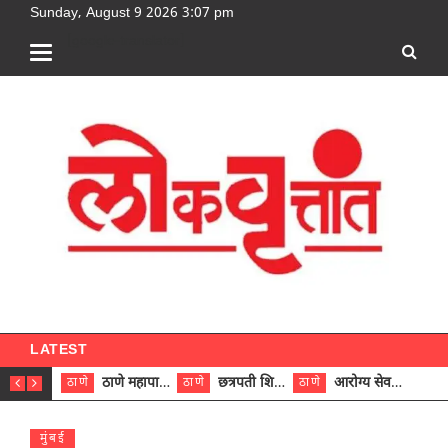
Sunday, August 9 2026 3:07 pm
[google-translator]
LATEST
ठाणे महापालिकेच्या नऊ प्रभाग समित्यांवर अध्यक्ष विराजमान
छत्रपती शिवाजी महाराज रुग्णालयात दुर्मिळ ट्युमरची यशस्वी शस्त्रक्रिया
आरोग्य सेवक (पुरुष) पदावरून ११ कर्मचाऱ्यांना आरोग्य सहाय्यक (पुरुष) पदावर पदोन्नती; मुख्य कार्यकारी अधिकारी रणजित यादव यांच्या हस्ते आदेश वितरण
ठाणे
ठाणे
ठाणे
ठाणे
मुंबई