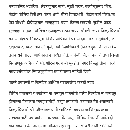
धनंजयसिंह भदोरिया, संजयकुमार खत्री, स्तुती चरण, परवीनकुमार थिंड,
केंद्रीय पोलिस निरीक्षक गौरव शर्मा, प्रीती प्रियदर्शनी, केंद्रीय खर्च निरीक्षक
नेहा चौधरी, दीपेंद्रकुमार, राजकुमार चंदन, किरण छत्रपती, सुनील यादव,
सुरजकुमार गुप्ता, पोलिस सहआयुक्त सत्यनारायण चौधरी, अपर जिल्हाधिकारी
मनोज गोहाड, निवडणूक निर्णय अधिकारी पंकज देवरे, वंदना सूर्यवंशी, डॉ
दादाराव दातकर, सोनाली मुळे, उपजिल्हाधिकारी (निवडणूक) तेजस समेळ
तसेच सर्व नोडल अधिकारी उपस्थित होते. यावेळी जिल्हाधिकारी तथा जिल्हा
निवडणूक अधिकारी श्री. क्षीरसागर यांनी मुंबई उपनगर जिल्ह्यातील चारही
मतदारसंघांतील निवडणुकीच्या तयारीबाबत माहिती दिली.
वाहने तपासणी व फिनटेक आर्थिक व्यवहारांवर करडी नजर
विविध तपासणी पथकांच्या माध्यमातून वाहनांची तसेच फिनटेक माध्यमातून
होणाऱ्या पैश्यांच्या व्यवहारांचीही कसून तपासणी करण्यात येत असल्याचे
जिल्हाधिकारी श्री. क्षीरसागर यांनी सांगितले. कायदा आणि सुव्यवस्था
राखण्यासाठी उपाययोजना करण्यात येत असून विविध ठिकाणी नाकेबंदी
वाढविण्यात येत असल्याचे पोलिस सहआयुक्त श्री. चौधरी यांनी सांगितले.