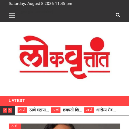
Saturday, August 8 2026 11:45 pm
[google-translator]
LATEST
ठाणे महापालिकेच्या नऊ प्रभाग समित्यांवर अध्यक्ष विराजमान
छत्रपती शिवाजी महाराज रुग्णालयात दुर्मिळ ट्युमरची यशस्वी शस्त्रक्रिया
आरोग्य सेवक (पुरुष) पदावरून ११ कर्मचाऱ्यांना आरोग्य सहाय्यक (पुरुष) पदावर पदोन्नती; मुख्य कार्यकारी अधिकारी रणजित यादव यांच्या हस्ते आदेश वितरण
ठाणे
ठाणे
ठाणे
ठाणे
ठाणे