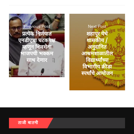
Previous Post
Next Post
प्रत्येक निर्णयात
शहापूर येथे
एनडीएचा घटकपक्ष
शासकीय /
म्हणून शिवसेना
अनुदानित
भाजपची भक्कम
आश्रमशाळातील
साथ देणार
विद्यार्थ्यांच्या
विभागीय क्रीडा
स्पर्धांचे आयोजन
ताजी बातमी