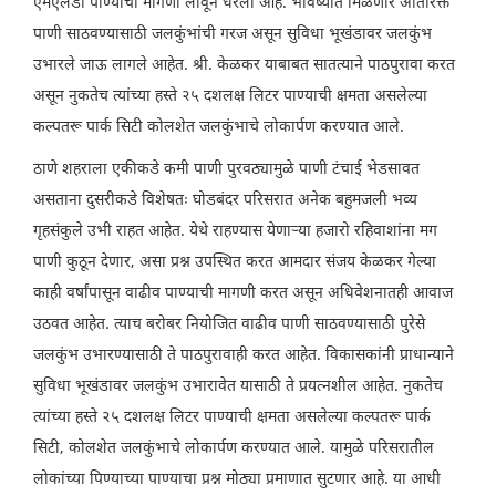
एमएलडी पाण्याची मागणी लावून धरली आहे. भविष्यात मिळणारे अतिरिक्त
पाणी साठवण्यासाठी जलकुंभांची गरज असून सुविधा भूखंडावर जलकुंभ
उभारले जाऊ लागले आहेत. श्री. केळकर याबाबत सातत्याने पाठपुरावा करत
असून नुकतेच त्यांच्या हस्ते २५ दशलक्ष लिटर पाण्याची क्षमता असलेल्या
कल्पतरू पार्क सिटी कोलशेत जलकुंभाचे लोकार्पण करण्यात आले.
ठाणे शहराला एकीकडे कमी पाणी पुरवठ्यामुळे पाणी टंचाई भेडसावत
असताना दुसरीकडे विशेषतः घोडबंदर परिसरात अनेक बहुमजली भव्य
गृहसंकुले उभी राहत आहेत. येथे राहण्यास येणाऱ्या हजारो रहिवाशांना मग
पाणी कुठून देणार, असा प्रश्न उपस्थित करत आमदार संजय केळकर गेल्या
काही वर्षांपासून वाढीव पाण्याची मागणी करत असून अधिवेशनातही आवाज
उठवत आहेत. त्याच बरोबर नियोजित वाढीव पाणी साठवण्यासाठी पुरेसे
जलकुंभ उभारण्यासाठी ते पाठपुरावाही करत आहेत. विकासकांनी प्राधान्याने
सुविधा भूखंडावर जलकुंभ उभारावेत यासाठी ते प्रयत्नशील आहेत. नुकतेच
त्यांच्या हस्ते २५ दशलक्ष लिटर पाण्याची क्षमता असलेल्या कल्पतरू पार्क
सिटी, कोलशेत जलकुंभाचे लोकार्पण करण्यात आले. यामुळे परिसरातील
लोकांच्या पिण्याच्या पाण्याचा प्रश्न मोठ्या प्रमाणात सुटणार आहे. या आधी