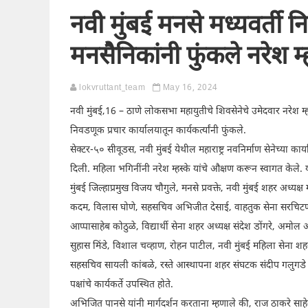
नवी मुंबई मनसे मध्यवर्ती 
मनसैनिकांनी फुंकले नरेश म
lokvruttant_team
May 16, 2024
नवी मुंबई,16 – ठाणे लोकसभा महायुतीचे शिवसेनेचे उमेदवार नरेश म्हस्क
निवडणूक प्रचार कार्यालयातून कार्यकर्त्यांनी फुंकले.
सेक्टर-५० सीवूडस, नवी मुंबई येथील महाराष्ट्र नवनिर्माण सेनेच्या का
दिली. महिला भगिनींनी नरेश म्हस्के यांचे औक्षण करून स्वागत केले
मुंबई जिल्हाप्रमुख विजय चौगुले, मनसे प्रवक्ते, नवी मुंबई शहर अध्य
कदम, विलास घोणे, सहसचिव अभिजीत देसाई, वाहतुक सेना सरचिटण
आप्पासाहेब कोठुळे, विद्यार्थी सेना शहर अध्यक्ष संदेश डोंगरे, 
सुहास मिंडे, विशाल चव्हाण, रोहन पाटील, नवी मुंबई महिला सेना 
सहसचिव सायली कांबळे, रस्ते आस्थापना शहर संघटक संदीप गलुगडे यांच्
पक्षांचे कार्यकर्ते उपस्थित होते.
अभिजित पानसे यांनी मार्गदर्शन करताना म्हणाले की, राज ठाकरे साहेबा