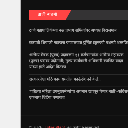
ताजी बातमी
ठाणे महापालिकेच्या नऊ प्रभाग समित्यांवर अध्यक्ष विराजमान
छत्रपती शिवाजी महाराज रुग्णालयात दुर्मिळ ट्युमरची यशस्वी शस्त्रक्र
आरोग्य सेवक (पुरुष) पदावरून ११ कर्मचाऱ्यांना आरोग्य सहाय्यक
(पुरुष) पदावर पदोन्नती; मुख्य कार्यकारी अधिकारी रणजित यादव
यांच्या हस्ते आदेश वितरण
सरकारपेक्षा मोठे काम समतोल फाऊंडेशनने केले..
‘पहिल्या महिला उपमुख्यमंत्र्यांचा अपमान खपवून घेणार नाही’-काँग्रेस
एकनाथ शिंदेंचा घणाघात
© 2026
Lokvruttant
. All right Reserved