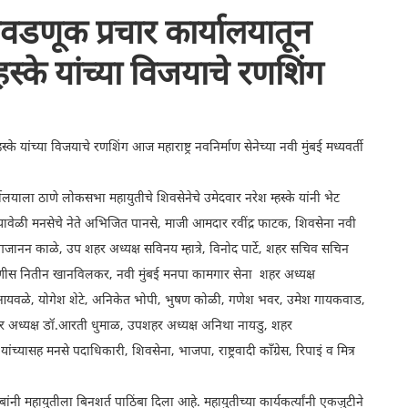
निवडणूक प्रचार कार्यालयातून
्हस्के यांच्या विजयाचे रणशिंग
े यांच्या विजयाचे रणशिंग आज महाराष्ट्र नवनिर्माण सेनेच्या नवी मुंबई मध्यवर्ती
र्यालयाला ठाणे लोकसभा महायुतीचे शिवसेनेचे उमेदवार नरेश म्हस्के यांनी भेट
. यावेळी मनसेचे नेते अभिजित पानसे, माजी आमदार रवींद्र फाटक, शिवसेना नवी
क्ष गजानन काळे, उप शहर अध्यक्ष सविनय म्हात्रे, विनोद पार्टे, शहर सचिव सचिन
ीस नितीन खानविलकर, नवी मुंबई मनपा कामगार सेना शहर अध्यक्ष
अमोल आयवळे, योगेश शेटे, अनिकेत भोपी, भुषण कोळी, गणेश भवर, उमेश गायकवाड,
शहर अध्यक्ष डॉ.आरती धुमाळ, उपशहर अध्यक्ष अनिथा नायडु, शहर
यासह मनसे पदाधिकारी, शिवसेना, भाजपा, राष्ट्रवादी काँग्रेस, रिपाइं व मित्र
ंनी महायुतीला बिनशर्त पाठिंबा दिला आहे. महायुतीच्या कार्यकर्त्यांनी एकजुटीने