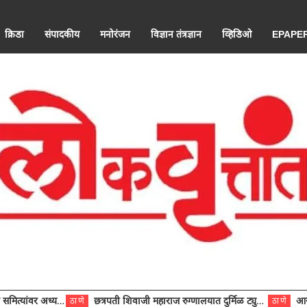
क्रिडा
संपादकीय
मनोरंजन
विज्ञान तंत्रज्ञान
व्हिडिओ
EPAPE
ंवर अध्यक्ष विराजमान
छत्रपती शिवाजी महाराज रुग्णालयात दुर्मिळ ट्युमरची यशस्वी शस्त्रक्रिया
आरोग्य से
ठाणे
ठाणे