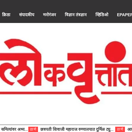
क्रिडा
संपादकीय
मनोरंजन
विज्ञान तंत्रज्ञान
व्हिडिओ
EPAPE
ंवर अध्यक्ष विराजमान
छत्रपती शिवाजी महाराज रुग्णालयात दुर्मिळ ट्युमरची यशस्वी शस्त्रक्रिया
आरोग्य से
ठाणे
ठाणे