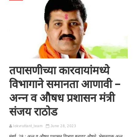
तपासणीच्या कारवायांमध्ये
विभागाने समानता आणावी –
अन्न व औषध प्रशासन मंत्री
संजय राठोड
lokvruttant_team
June 28, 2023
मुंबई, 28 : अन्न व औषध प्रशासन विभाग बनावट औषधे, भेसळयुक्त अन्न,