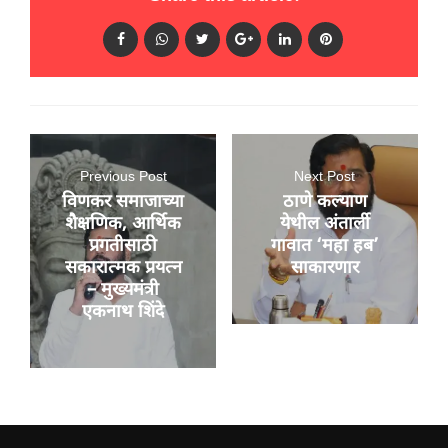
Previous Post
Next Post
विणकर समाजाच्या
ठाणे कल्याण
शैक्षणिक, आर्थिक
येथील अंतार्ली
प्रगतीसाठी
गावात ‘महा हब’
सकारात्मक प्रयत्न
साकारणार
– मुख्यमंत्री
एकनाथ शिंदे