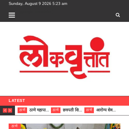
Sunday, August 9 2026 5:23 am
[google-translator]
LATEST
ठाणे महापालिकेच्या नऊ प्रभाग समित्यांवर अध्यक्ष विराजमान
छत्रपती शिवाजी महाराज रुग्णालयात दुर्मिळ ट्युमरची यशस्वी शस्त्रक्रिया
आरोग्य सेवक (पुरुष) पदावरून ११ कर्मचाऱ्यांना आरोग्य सहाय्यक (पुरुष) पदावर पदोन्नती; मुख्य कार्यकारी अधिकारी रणजित यादव यांच्या हस्ते आदेश वितरण
ठाणे
ठाणे
ठाणे
ठाणे
ठाणे