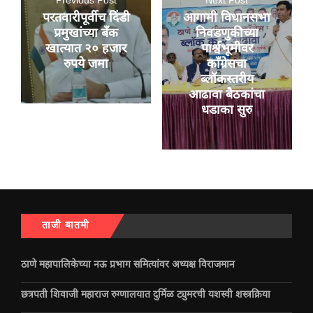
Previous Post
Next Post
परतवारीपूर्वीच दिंडी
आगामी विधानसभा
प्रमुखांच्या बँक
निवडणुकीच्या
खात्यात २० हजार
पार्श्वभूमीवर
रुपये जमा
काँग्रेसचा
ब्लॉकस्तरीय
आढावा बैठकांचा
धडाका सुरु
ताजी बातमी
ठाणे महापालिकेच्या नऊ प्रभाग समित्यांवर अध्यक्ष विराजमान
छत्रपती शिवाजी महाराज रुग्णालयात दुर्मिळ ट्युमरची यशस्वी शस्त्रक्रिया