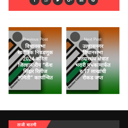
Previous Post
Next Post
विधानसभा
उल्हासनगर
सार्वत्रिक निवडणूक
विधानसभा
2024 करिता
मतदारसंघ क्षेत्रात
जिल्हास्तरीय “कॅश
भरारी पथकामार्फत
सिझर रिलीज
रु.17 लाखांची
समिती” कार्यान्वित
रोकड जप्त
ताजी बातमी