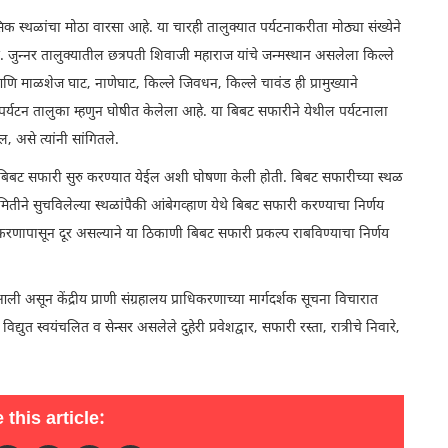
हासिक स्थळांचा मोठा वारसा आहे. या चारही तालुक्यात पर्यटनाकरीता मोठ्या संख्येने
. जुन्नर तालुक्यातील छत्रपती शिवाजी महाराज यांचे जन्मस्थान असलेला किल्ले
णि माळशेज घाट, नाणेघाट, किल्ले जिवधन, किल्ले चावंड ही प्रामुख्याने
पर्यटन तालुका म्हणुन घोषीत केलेला आहे. या बिबट सफारीने येथील पर्यटनाला
से त्यांनी सांगितले.
त बिबट सफारी सुरु करण्यात येईल अशी घोषणा केली होती. बिबट सफारीच्या स्थळ
मितीने सुचविलेल्या स्थळांपैकी आंबेगव्हाण येथे बिबट सफारी करण्याचा निर्णय
रीकरणापासून दूर असल्याने या ठिकाणी बिबट सफारी प्रकल्प राबविण्याचा निर्णय
ी असून केंद्रीय प्राणी संग्रहालय प्राधिकरणाच्या मार्गदर्शक सूचना विचारात
द्युत स्वयंचलित व सेन्सर असलेले दुहेरी प्रवेशद्वार, सफारी रस्ता, रात्रीचे निवारे,
 this article: