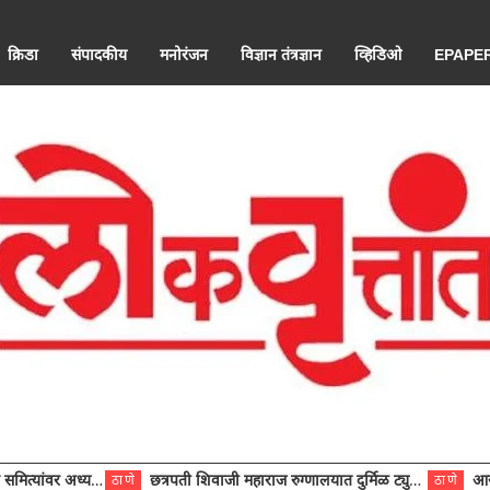
क्रिडा
संपादकीय
मनोरंजन
विज्ञान तंत्रज्ञान
व्हिडिओ
EPAPE
ंवर अध्यक्ष विराजमान
छत्रपती शिवाजी महाराज रुग्णालयात दुर्मिळ ट्युमरची यशस्वी शस्त्रक्रिया
आरोग्य से
ठाणे
ठाणे