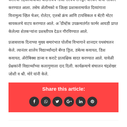
केलेल्या सहकार्याबाबत बोंडगावचे माजी सरपंच रामेश्वर थारकर यांचा सत्कार
करण्यात आला. तसेच ॲलीमको व जिल्हा प्रशासनामार्फत दिव्यांगाना
विनामुल्य व्हिल चेअर, रोलेटर, एलबो क्रंच आणि टायसिकल व बॅटरी मोटर
सायकलचे वाटप करण्यात आले. अॅग्रीस्टॅक उपक्रमातंर्गत फार्मर आयडी प्राप्त
केलेल्या शेतकऱ्यांना प्रशस्तीपत्र देऊन गौरविण्यात आले.
प्रजासत्ताक दिनाच्या मुख्य समारंभात पोलीस विभागाने शानदार पथसंचलन
केले. त्यानंतर शालेय विद्यार्थ्यांव्दारे बॅण्ड ड्रिल, डंबेल्स कवायत, डिश
कवायत, ॲरोबिक्स डान्स व कराटे प्रात्यक्षिक सादर करण्यात आले. यावेळी
प्रेक्षकांनी विद्यार्थ्यांच्या कलागुणाला दाद दिली. कार्यक्रमाचे संचालन चंद्रशेखर
जोशी व श्री. मोरे यांनी केले.
Share this article: