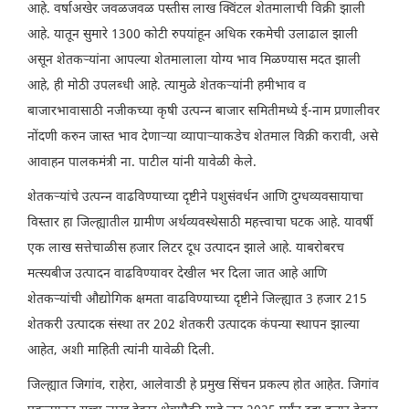
आहे. वर्षाअखेर जवळजवळ पस्तीस लाख क्विंटल शेतमालाची विक्री झाली
आहे. यातून सुमारे 1300 कोटी रुपयांहून अधिक रकमेची उलाढाल झाली
असून शेतकऱ्यांना आपल्या शेतमालाला योग्य भाव मिळण्यास मदत झाली
आहे, ही मोठी उपलब्धी आहे. त्यामुळे शेतकऱ्यांनी हमीभाव व
बाजारभावासाठी नजीकच्या कृषी उत्पन्न बाजार समितीमध्ये ई-नाम प्रणालीवर
नोंदणी करुन जास्त भाव देणाऱ्या व्यापाऱ्याकडेच शेतमाल विक्री करावी, असे
आवाहन पालकमंत्री ना. पाटील यांनी यावेळी केले.
शेतकऱ्यांचे उत्पन्न वाढविण्याच्या दृष्टीने पशुसंवर्धन आणि दुग्धव्यवसायाचा
विस्तार हा जिल्ह्यातील ग्रामीण अर्थव्यवस्थेसाठी महत्त्वाचा घटक आहे. यावर्षी
एक लाख सत्तेचाळीस हजार लिटर दूध उत्पादन झाले आहे. याबरोबरच
मत्स्यबीज उत्पादन वाढविण्यावर देखील भर दिला जात आहे आणि
शेतकऱ्यांची औद्योगिक क्षमता वाढविण्याच्या दृष्टीने जिल्ह्यात 3 हजार 215
शेतकरी उत्पादक संस्था तर 202 शेतकरी उत्पादक कंपन्या स्थापन झाल्या
आहेत, अशी माहिती त्यांनी यावेळी दिली.
जिल्ह्यात जिगांव, राहेरा, आलेवाडी हे प्रमुख सिंचन प्रकल्प होत आहेत. जिगांव