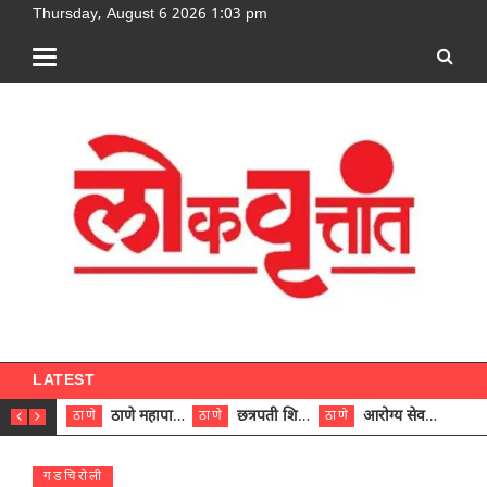
Thursday, August 6 2026 1:03 pm
[google-translator]
LATEST
ठाणे महापालिकेच्या नऊ प्रभाग समित्यांवर अध्यक्ष विराजमान
छत्रपती शिवाजी महाराज रुग्णालयात दुर्मिळ ट्युमरची यशस्वी शस्त्रक्रिया
आरोग्य सेवक (पुरुष) पदावरून ११ कर्मचाऱ्यांना आरोग्य सहाय्यक (पुरुष) पदावर पदोन्नती; मुख्य कार्यकारी अधिकारी रणजित यादव यांच्या हस्ते आदेश वितरण
ठाणे
ठाणे
ठाणे
ठाणे
गडचिरोली