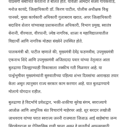
याप्रसंगी संबोधित करताना ते बोलत होते. यावेळी आमदार संजय गायकवाड,
मनोज कायंदे, जिल्हाधिकारी डॉ. किरण पाटील, पोलीस अधीक्षक विश्व
पानसरे, मुख्य कार्यकारी अधिकारी गुलाबराव खरात, अपर जिल्हाधिकारी
सदाशिव शेलार यांच्यासह प्रशासनातील अधिकारी, विभाग प्रमुख, स्वातंत्र
सेनानी, वीरमाता, वीरपत्नी, ज्येष्ठ नागरिक, शाळा व महाविद्यालयातील
विद्यार्थी आणि नागरिक मोठ्या संख्येने उपस्थित होते.
पालकमंत्री श्री. पाटील म्हणाले की, मुख्यमंत्री देवेंद्र फडणवीस, उपमुख्यमंत्री
एकनाथ शिंदे आणि उपमुख्यमंत्री अजितदादा पवार यांच्या नेतृत्वात आता
बुलढाणा जिल्ह्याच्याही विकासाला नक्कीच गती मिळणार आहे. या
पार्श्वभूमीवर मुख्यमंत्र्यांनी सुरुवातीच्या पहिल्या शंभर दिवसांचा आराखडा तयार
केला असून त्यानुसार राज्य सरकार काम करणार आहे. यात बुलढाण्याचे
मोलाचे योगदान राहील.
बुलढाणा हे विदर्भाचे प्रवेशद्वार, भक्ती-शक्तीचा सुरेख संगम, स्वराज्याचे
आजोळ आणि आधुनिक संत विचारांचे माहेरघर आहे. शूर सरदार लखोजी
जाधवराव यांच्या घरात स्वराज्य जननी राजमाता जिजाऊ आई साहेबांचा जन्म
सिंदखेडराजा या ऐतिहासिक गावी झाला असून हे मातृतीर्थ आपल्यासाठी