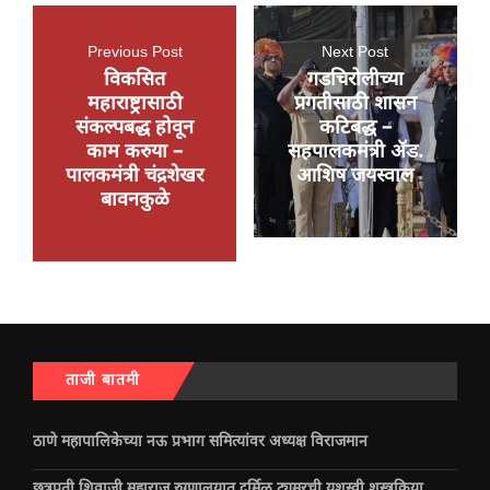
Previous Post
Next Post
विकसित
गडचिरोलीच्या
महाराष्ट्रासाठी
प्रगतीसाठी शासन
संकल्पबद्ध होवून
कटिबद्ध –
काम करुया –
सहपालकमंत्री ॲड.
पालकमंत्री चंद्रशेखर
आशिष जयस्वाल
बावनकुळे
ताजी बातमी
ठाणे महापालिकेच्या नऊ प्रभाग समित्यांवर अध्यक्ष विराजमान
छत्रपती शिवाजी महाराज रुग्णालयात दुर्मिळ ट्युमरची यशस्वी शस्त्रक्रिया