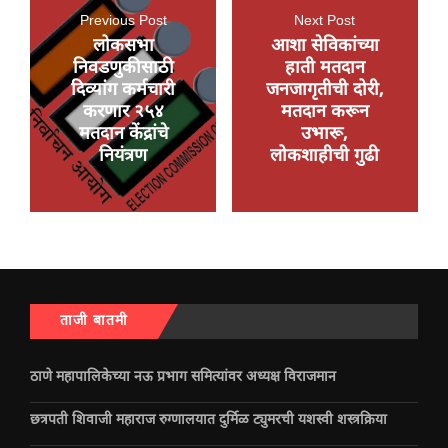
Previous Post
Next Post
लोकसभा
आशा सेविकांच्या
निवडणुकीसाठी
हाती मतदान
दिव्यांग कर्मचारी
जनजागृतीची दोरी,
करणार २५४
मतदान करून
मतदान केंद्रांचे
उभारू,
नियंत्रण
लोकशाहीची गुढी
ताजी बातमी
ठाणे महापालिकेच्या नऊ प्रभाग समित्यांवर अध्यक्ष विराजमान
छत्रपती शिवाजी महाराज रुग्णालयात दुर्मिळ ट्युमरची यशस्वी शस्त्रक्रिया