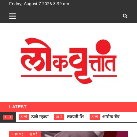
Friday, August 7 2026 8:39 am
[google-translator]
LATEST
ठाणे महापालिकेच्या नऊ प्रभाग समित्यांवर अध्यक्ष विराजमान
छत्रपती शिवाजी महाराज रुग्णालयात दुर्मिळ ट्युमरची यशस्वी शस्त्रक्रिया
आरोग्य सेवक (पुरुष) पदावरून ११ कर्मचाऱ्यांना आरोग्य सहाय्यक (पुरुष) पदावर पदोन्नती; मुख्य कार्यकारी अधिकारी रणजित यादव यांच्या हस्ते आदेश वितरण
ठाणे
ठाणे
ठाणे
ठाणे
महाराष्ट्र
मुंबई