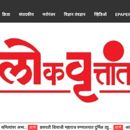
क्रिडा
संपादकीय
मनोरंजन
विज्ञान तंत्रज्ञान
व्हिडिओ
EPAPE
ंवर अध्यक्ष विराजमान
छत्रपती शिवाजी महाराज रुग्णालयात दुर्मिळ ट्युमरची यशस्वी शस्त्रक्रिया
आरोग्य से
ठाणे
ठाणे