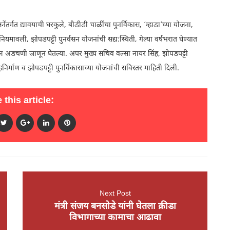
जनेंतर्गत द्यावयाची घरकुले, बीडीडी चाळींचा पुनर्विकास, ‘म्हाडा’च्या योजना,
नियमावली, झोपडपट्टी पुनर्वसन योजनांची सद्य:स्थिती, गेल्या वर्षभरात घेण्यात
ंमधील अडचणी जाणून घेतल्या. अपर मुख्य सचिव वल्सा नायर सिंह, झोपडपट्टी
ृहनिर्माण व झोपडपट्टी पुनर्विकासाच्या योजनांची सविस्तर माहिती दिली.
 this article:
Next Post
मंत्री संजय बनसोडे यांनी घेतला क्रीडा
विभागाच्या कामाचा आढावा