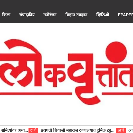
क्रिडा
संपादकीय
मनोरंजन
विज्ञान तंत्रज्ञान
व्हिडिओ
EPAPE
ंवर अध्यक्ष विराजमान
छत्रपती शिवाजी महाराज रुग्णालयात दुर्मिळ ट्युमरची यशस्वी शस्त्रक्रिया
आरोग्य से
ठाणे
ठाणे