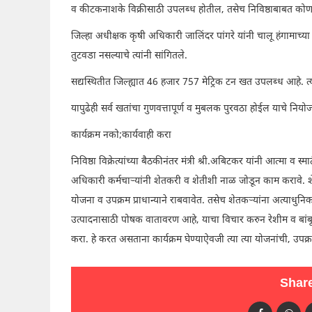
व कीटकनाशके विक्रीसाठी उपलब्ध होतील, तसेच निविष्ठाबाबत कोणतीही 
जिल्हा अधीक्षक कृषी अधिकारी जालिंदर पांगरे यांनी चालू हंगामाच्या
तुटवडा नसल्याचे त्यांनी सांगितले.
सद्यस्थितीत जिल्ह्यात 46 हजार 757 मेट्रिक टन खत उपलब्ध आहे. त्य
यापुढेही सर्व खतांचा गुणवत्तापूर्ण व मुबलक पुरवठा होईल याचे नियोजन
कार्यक्रम नको;कार्यवाही करा
निविष्ठा विक्रेत्यांच्या बैठकीनंतर मंत्री श्री.अबिटकर यांनी आत्मा 
अधिकारी कर्मचाऱ्यांनी शेतकरी व शेतीशी नाळ जोडून काम करावे. शेतकऱ्
योजना व उपक्रम प्राधान्याने राबवावेत. तसेच शेतकऱ्यांना अत्याधुनिक तंत
उत्पादनासाठी पोषक वातावरण आहे, याचा विचार करुन रेशीम व बांबू
करा. हे करत असताना कार्यक्रम घेण्याऐवजी त्या त्या योजनांची, उपक्
Share