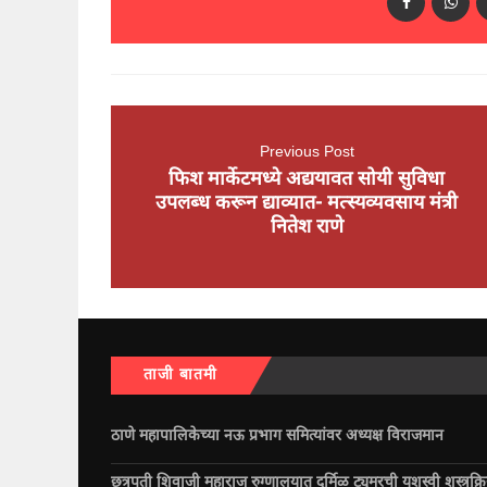
Previous Post
फिश मार्केटमध्ये अद्ययावत सोयी सुविधा
उपलब्ध करून द्याव्यात- मत्स्यव्यवसाय मंत्री
नितेश राणे
ताजी बातमी
ठाणे महापालिकेच्या नऊ प्रभाग समित्यांवर अध्यक्ष विराजमान
छत्रपती शिवाजी महाराज रुग्णालयात दुर्मिळ ट्युमरची यशस्वी शस्त्रक्र