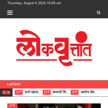
Thursday, August 6 2026 10:49 am
[google-translator]
LATEST
ठाणे महापालिकेच्या नऊ प्रभाग समित्यांवर अध्यक्ष विराजमान
छत्रपती शिवाजी महाराज रुग्णालयात दुर्मिळ ट्युमरची यशस्वी शस्त्रक्रिया
आरोग्य सेवक (पुरुष) पदावरून ११ कर्मचाऱ्यांना आरोग्य सहाय्यक (पुरुष) पदावर पदोन्नती; मुख्य कार्यकारी अधिकारी रणजित यादव यांच्या हस्ते आदेश वितरण
ठाणे
ठाणे
ठाणे
ठाणे
ठाणे