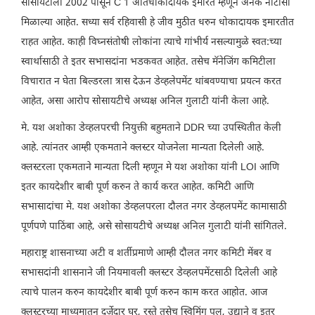
सोसायटीला 2002 पासून C 1 अतिधोकादायक इमारत म्हणून अनेक नोटीसा
मिळाल्या आहेत. सध्या सर्व रहिवासी हे जीव मुठीत धरुन धोकादायक इमारतीत
राहत आहेत. काही विघ्नसंतोषी लोकांना त्याचे गांभीर्य नसल्यामुळे स्वत:च्या
स्वार्थासाठी ते इतर सभासदांना भडकवत आहेत. तसेच मॅनेजिंग कमिटीला
विचारात न घेता बिल्डरला त्रास देऊन डेव्हलेपमेंट थांबवण्याचा प्रयत्न करत
आहेत, असा आरोप सोसायटीचे अध्यक्ष अनिल गुलाटी यांनी केला आहे.
मे. यश अशोका डेव्हलपरची नियुक्ती बहुमताने DDR च्या उपस्थितीत केली
आहे. त्यांनतर आम्ही एकमताने क्लस्टर योजनेला मान्यता दिलेली आहे.
क्लस्टरला एकमताने मान्यता दिली म्हणून मे यश अशोका यांनी LOI आणि
इतर कायदेशीर बाबी पूर्ण करुन ते कार्य करत आहेत. कमिटी आणि
सभासादांचा मे. यश अशोका डेव्हलपरला दौलत नगर डेव्हलपमेंट कामासाठी
पूर्णपणे पाठिंबा आहे, असे सोसायटीचे अध्यक्ष अनिल गुलाटी यांनी सांगितले.
महाराष्ट्र शासनाच्या अटी व शर्तीप्रमाणे आम्ही दौलत नगर कमिटी मेंबर व
सभासदांनी शासनाने जी नियमावली क्लस्टर डेव्हलपमेंटसाठी दिलेली आहे
त्याचे पालन करुन कायदेशीर बाबी पूर्ण करुन काम करत आहोत. आज
क्लस्टरच्या माध्यमातून दर्जेदार घर, रस्ते तसेच स्विमिंग पूल, उद्याने व इतर