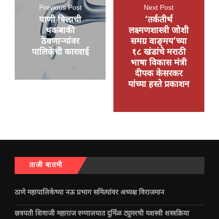
Previous Post
Next Post
पाणी बिलाची
‘तर्कतीर्थ
थकबाकी
लक्ष्मणशास्त्री जोशी
ठेवणाऱ्यांवर
समग्र वाङ्‍‍मय’च्या
पालिकेची कारवाई
१८ खंडांचे मराठी
भाषा विकास मंत्री
दीपक केसरकर
यांच्या हस्ते प्रकाशन
ताजी बातमी
ठाणे महापालिकेच्या नऊ प्रभाग समित्यांवर अध्यक्ष विराजमान
छत्रपती शिवाजी महाराज रुग्णालयात दुर्मिळ ट्युमरची यशस्वी शस्त्रक्रिया