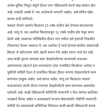
अनेक सुविघा मिळून संपूर्ण दौलत नगर रहिवाश्यांचे घराचे स्वप्न साकार होत
आहे. यासाठी आम्ही मे. यश अशोकाचे आभारी आहोत, असे सचिव महेश
करणा यांनी सांगितले.
क्लस्टर योजने अंतर्गत बिल्डरने 25 टक्के वाढीव क्षेत्र देण्यास बंधनकारक
आहे. परंतु मे. यश अशोका बिल्डरकडून 32 टक्के वाढीव क्षेत्र मंजूर करुन
घेतले आहे. सध्याच्या परिस्थितीत दौलत नगर मधील सर्व इमारती निकसीत
(रिकाम्या) केल्या नसताना मे. यश अशोका हे भाडे देण्यास बांधील नसतानाही
बिल्डर जे फ्लॅटधारक फ्लॅट खाली करून गेले आहेत त्यांना भाडे देत आहे.
आज काही मुठभर सभासद सदर डेव्हलेपमेंटच्या कामामध्ये अडथळा
आणण्याच्या उद्देशाने इतर सभासदांना एका नामांकित बिर्ल्डरला अर्धवट व
चुकीची माहिती देऊन ते नामांकित बिल्डर दौलत नगरचा डेव्हलपमेंटचे काम
करण्यात इच्छुक आहेत, असे सांगत आहेत. पंरतु त्या बिल्डरला सत्यता
कळल्यानंतर त्यांनी दौलत नगरच्या डेव्हलेपमेंटचे काम करण्यास असमर्थता
दर्शवली आहे. काही रहिवांशानी कमिटीची परवानगी न घेता त्यांच्या सदनिका
भाड्याने दिल्या आहेत व अश्याप्रकारे बऱ्याच बेकायदेशीर गोष्टीची परवानगी
कमिटी देत नसल्यामुळे कमिटीच्या विरोधात काही स्वार्थी रहिवाशांनी बनाव