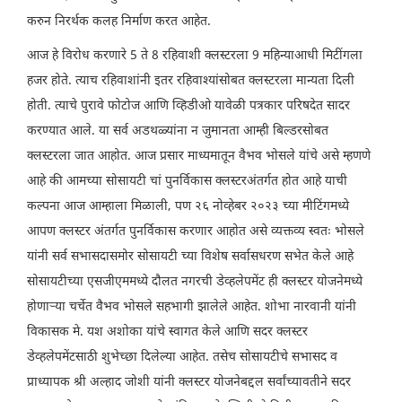
करुन निरर्थक कलह निर्माण करत आहेत.
आज हे विरोध करणारे 5 ते 8 रहिवाशी क्लस्टरला 9 महिन्याआधी मिटींगला
हजर होते. त्याच रहिवाशांनी इतर रहिवाश्यांसोबत क्लस्टरला मान्यता दिली
होती. त्याचे पुरावे फोटोज आणि व्हिडीओ यावेळी पत्रकार परिषदेत सादर
करण्यात आले. या सर्व अडथळ्यांना न जुमानता आम्ही बिल्डरसोबत
क्लस्टरला जात आहोत. आज प्रसार माध्यमातून वैभव भोसले यांचे असे म्हणणे
आहे की आमच्या सोसायटी चां पुनर्विकास क्लस्टरअंतर्गत होत आहे याची
कल्पना आज आम्हाला मिळाली, पण २६ नोव्हेबर २०२३ च्या मीटिंगमध्ये
आपण क्लस्टर अंतर्गत पुनर्विकास करणार आहोत असे व्यक्तव्य स्वतः भोसले
यांनी सर्व सभासदासमोर सोसायटी च्या विशेष सर्वासधरण सभेत केले आहे
सोसायटीच्या एसजीएममध्ये दौलत नगरची डेव्हलेपमेंट ही क्लस्टर योजनेमध्ये
होणाऱ्या चर्चेत वैभव भोसले सहभागी झालेले आहेत. शोभा नारवानी यांनी
विकासक मे. यश अशोका यांचे स्वागत केले आणि सदर क्लस्टर
डेव्हलेपमेंटसाठी शुभेच्छा दिलेल्या आहेत. तसेच सोसायटीचे सभासद व
प्राध्यापक श्री अल्हाद जोशी यांनी क्लस्टर योजनेबद्दल सर्वांच्यावतीने सदर