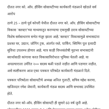
दौलत नगर को. ऑप. हौसिंग सोसायटीच्या कार्यकारी मंडळाने खोडले सर्व
आरोप
ठाणे 25 – ठाणे पूर्व कोपरी येथील दौलत नगर को. ऑप. हौसिंग सोसायटीचा
विकास `क्लस्टर’च्या माध्यमातून करण्याचा एकमुखी ठराव सोसायटीच्या
विशेष सर्वसाधारण सभेत मंजूर झाला आहे.`क्लस्टर’ विकासामुळे सभासदांना
प्रशस्त घर, उद्यान, जॉगिंग ट्रक, अंतर्गत रस्ते, पार्किंग, स्विमिंग पूल इत्यादी
सुविधा उपलब्ध होणार आहे. मात्र काही विघ्नसंतोषी मुठभर सभासदांनी
स्वार्थासाठी कांगावा करत विकासाविरोधात भूमिका घेतली आहे. या
अपप्रचाराला उर्वरित २०० सदस्य बळी पडले नाहीत आणि पडणार नाहीत,
असे स्पष्टीकरण आज एका पत्रकार परिषदेत कार्यकारी मंडळाने दिले.
पत्रकार परिषदेला सोसायटीचे अध्यक्ष अनिल गुलाटी, सचिव महेश करणा,
खजिनदार रमेश जेवानी, कार्यकारी मंडळ सदस्य आणि सभासद उपस्थित
होते.
दौलत नगर को-ऑप. हौसिंग सोसायटी ही सुमारे 60 वर्ष जुनी आहे.