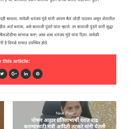
ांगर हे थेट बैलजोडी घेऊन बालाजी पुंडगे यांच्या शेतात पोहोचले. पुंडगे
वरून संवादही साधला, यावेळी धनंजय मुंडे यांनी आपण बैल जोडी पाठवत असून शेतातील
 अर्ज करावा, असे बालाजी पुंडगे यांना म्हटले. तर बालाजी पुंडगे यांनी सुद्धा
बैलजोडीचा सांभाळ करू; असा शब्द धनंजय मुंडे यांना दिला. यावेळी
ी हे शिरळे गावात उपस्थित होते.
 this article:
Next Post
पोषण आहार प्रतिलाभार्थी दरात वाढ
करण्यासाठी मंत्री आदिती तटकरे यांनी घेतली