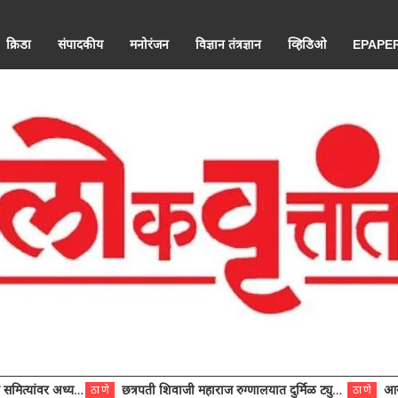
क्रिडा
संपादकीय
मनोरंजन
विज्ञान तंत्रज्ञान
व्हिडिओ
EPAPE
ंवर अध्यक्ष विराजमान
छत्रपती शिवाजी महाराज रुग्णालयात दुर्मिळ ट्युमरची यशस्वी शस्त्रक्रिया
आरोग्य से
ठाणे
ठाणे