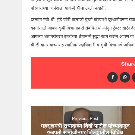
माहिती जाणून घेतली. त्यानंतर आज श्री. मुंडे यांच्या वतीने बी. डी. ब
परिवाराच्या आनंदाला यावेळी सीमा उरली नव्हती.
दरम्यान मंत्री श्री. मुंडे यांनी बालाजी पुंडगे यांच्याशी दूरध्वनी
कामांसाठी आपण कृषी विभागाकडे संबंधित योजनेतून ट्रॅक्टर साठी देखील
आपल्या शेताबरोबरच इतरांच्या शेतामध्ये सुद्धा काम करून आपण या 
बी.डी.बांगर यांच्यासह स्थानिक पदाधिकारी व कृषी विभागाचे अधिकार
Share
Previous Post
महसूलमंत्री राधाकृष्ण विखे पाटील यांच्याकडून
छत्रपती संभाजीनगर जिल्ह्यातील विविध