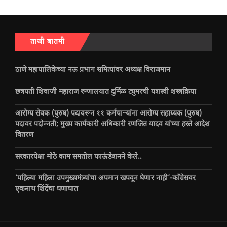
ताजी बातमी
ठाणे महापालिकेच्या नऊ प्रभाग समित्यांवर अध्यक्ष विराजमान
छत्रपती शिवाजी महाराज रुग्णालयात दुर्मिळ ट्युमरची यशस्वी शस्त्रक्रिया
आरोग्य सेवक (पुरुष) पदावरून ११ कर्मचाऱ्यांना आरोग्य सहाय्यक (पुरुष)
पदावर पदोन्नती; मुख्य कार्यकारी अधिकारी रणजित यादव यांच्या हस्ते आदेश
वितरण
सरकारपेक्षा मोठे काम समतोल फाऊंडेशनने केले..
‘पहिल्या महिला उपमुख्यमंत्र्यांचा अपमान खपवून घेणार नाही’-काँग्रेसवर
एकनाथ शिंदेंचा घणाघात