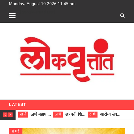
Monday, August 10 2026 11:45 am
[google-translator]
LATEST
ठाणे महापालिकेच्या नऊ प्रभाग समित्यांवर अध्यक्ष विराजमान
छत्रपती शिवाजी महाराज रुग्णालयात दुर्मिळ ट्युमरची यशस्वी शस्त्रक्रिया
आरोग्य सेवक (पुरुष) पदावरून ११ कर्मचाऱ्यांना आरोग्य सहाय्यक (पुरुष) पदावर पदोन्नती; मुख्य कार्यकारी अधिकारी रणजित यादव यांच्या हस्ते आदेश वितरण
ठाणे
ठाणे
ठाणे
ठाणे
मुंबई