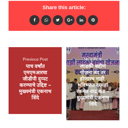
Share this article:
Previous Post
Next Post
पाच वर्षांत
लाडकी बहीण
एमएमआरचा
योजना बंद तर
जीडीपी दुप्पट
होणारच नाही,
करण्याचे उद्दिष्ट –
भविष्यात दरमहा
मुख्यमंत्री एकनाथ
रकमेत वाढ करु –
शिंदे
मुख्यमंत्री एकनाथ
शिंदे