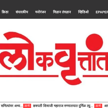
क्रिडा
संपादकीय
मनोरंजन
विज्ञान तंत्रज्ञान
व्हिडिओ
EPAPE
ंवर अध्यक्ष विराजमान
छत्रपती शिवाजी महाराज रुग्णालयात दुर्मिळ ट्युमरची यशस्वी शस्त्रक्रिया
आरोग्य से
ठाणे
ठाणे