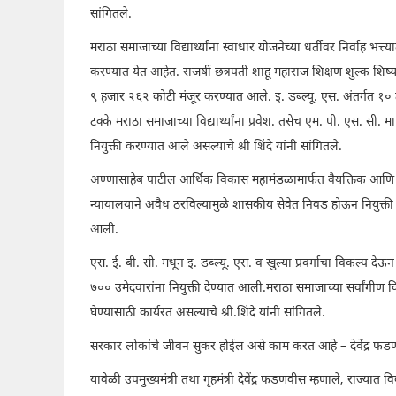
सांगितले.
मराठा समाजाच्या विद्यार्थ्यांना स्वाधार योजनेच्या धर्तीवर निर्वाह भ
करण्यात येत आहेत. राजर्षी छत्रपती शाहू महाराज शिक्षण शुल्क शिष्य
९ हजार २६२ कोटी मंजूर करण्यात आले. इ. डब्ल्यू. एस. अंतर्गत १० टक
टक्के मराठा समाजाच्या विद्यार्थ्यांना प्रवेश. तसेच एम. पी. एस. सी
नियुक्ती करण्यात आले असल्याचे श्री शिंदे यांनी सांगितले.
अण्णासाहेब पाटील आर्थिक विकास महामंडळामार्फत वैयक्तिक आणि 
न्यायालयाने अवैध ठरविल्यामुळे शासकीय सेवेत निवड होऊन नियुक्ती 
आली.
एस. ई. बी. सी. मधून इ. डब्ल्यू. एस. व खुल्या प्रवर्गाचा विकल्प देऊ
७०० उमेदवारांना नियुक्ती देण्यात आली.⁠मराठा समाजाच्या सर्वांगी
घेण्यासाठी कार्यरत असल्याचे श्री.शिंदे यांनी सांगितले.
सरकार लोकांचे जीवन सुकर होईल असे काम करत आहे – देवेंद्र फ
यावेळी उपमुख्यमंत्री तथा गृहमंत्री देवेंद्र फडणवीस म्हणाले, राज्य