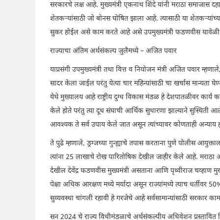
सरकारचे लक्ष आहे. मुख्यमंत्री एकनाथ शिंदे यांनी मराठा समाजास दह
शेतकऱ्यांसाठी जो बोनस घोषित झाला आहे. त्यासाठी या शेतकऱ्यांच्या 
सुकर होईल असे काम करते आहे असे उपमुख्यमंत्री फडणवीस यावेळी 
राज्याचा अंतिम अर्थसंकल्प जुलैमध्ये – अजित पवार
याप्रसंगी उपमुख्यमंत्री तथा वित्त व नियोजन मंत्री अजित पवार म्हणाल
सादर केला जाईल परंतु येत्या चार महिन्यांसाठी चा खर्चास मान्यता 
येथे मुख्यालय आहे राष्ट्रीय दुग्ध विकास मंडळ हे देशपातळीवर कार्य क
केले होते परंतु त्या दूध संघाची आर्थिक सुधारणा झाल्याने सुस्थित
आवश्यक ते सर्व उपाय केले जात असून त्यांच्यावर कोणताही अन्याय
ते पुढे म्हणाले, ड्रग्जच्या गुन्ह्याचे तपास करताना पुणे पोलीस आयुक्
त्यांना 25 लाखाचे रोख पारितोषिक देखील जाहीर केले आहे. मराठा आरक
देखील देवेंद्र फडणवीस मुख्यमंत्री असताना आणि पृथ्वीराज चव्हाण म
पेक्षा अधिक आरक्षण मध्ये मर्यादा असून राज्यांमध्ये त्याच धर्तीवर
सुव्यवस्था चांगली रहावी हे गरजेचे आहे सर्वसामान्यांसाठी सरकार काम
सन 2024 चे राज्य विधीमंडळाचे अर्थसंकल्पीय अधिवेशन प्रस्तावित वि