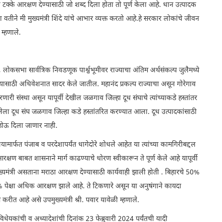
ा टक्के आरक्षण देण्यासाठी जो शब्द दिला होता तो पूर्ण केला आहे. धान उत्पादक
वतीने मी मुख्यमंत्री शिंदे यांचे आभार व्यक्त करतो आहे.हे सरकार लोकांचे जीवन
म्हणाले.
े, लोकसभा सार्वत्रिक निवडणूक पार्श्वभूमीवर राज्याचा अंतिम अर्थसंकल्प जुलैमध्ये
घेण्यासाठी अधिवेशनात सादर केले जातील. महानंद प्रकल्प राज्याचा असून गोरेगाव
रणारी संस्था असून यापूर्वी देखील जळगाव जिल्हा दूध संघाचे त्यांच्याकडे हस्तांतर
ी आलेला दूध संघ जळगाव जिल्हा कडे हस्तांतरित करण्यात आला. दूध उत्पादकांसाठी
 होऊ दिला जाणार नाही.
तालयामार्फत पंजाब व परदेशापर्यंत धागेदोरे शोधले आहेत या त्यांच्या कामगिरीबद्दल
्षण बाबत शासनाने मार्ग काढण्याचे धोरण स्वीकारून ते पूर्ण केले आहे यापूर्वी
ुख्यमंत्री असताना मराठा आरक्षण देण्यासाठी कार्यवाही झाली होती . बिहारचे 50%
 50% पेक्षा अधिक आरक्षण झाले आहे. ते टिकणारे असून या अनुषंगाने कायदा
 करीत आहे असे उपमुख्यमंत्री श्री. पवार यावेळी म्हणाले.
धेयकांची व अध्यादेशांची दिनांक 23 फेब्रुवारी 2024 पर्यंतची यादी