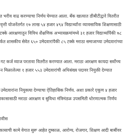
त्त्यात भरीव वाढ करण्याचा निर्णय घेण्यात आला. बँक खात्यात डीबीटीद्वारे वितरीत
वृत्ती योजनेंतर्गत १७ लाख ५४ हजार ४९४ विद्यार्थ्यांना व्यावसायिक शिक्षणासाठी
्के आरक्षणातून विविध शैक्षणिक अभ्यासक्रमांमध्ये ३१ हजार विद्यार्थ्यांपैकी ७८
. मार्फत शासकीय सेवेत ६५० उमेदवारांपैकी ८५ टक्के मराठा समाजाच्या उमेदवारांच्या
गट कर्ज व्याज परतावा वितरीत करण्यात आला. मराठा आरक्षण कायदा सर्वोच्च
न मिळालेल्या १ हजार ५५३ उमेदवारांची अधिसंख्य पदावर नियुक्ती देण्यात
न उमेदवारांना नियुक्त्या देण्याचा ऐतिहासिक निर्णय. अशा प्रकारे एकूण ४ हजार
ण विकासासाठी मराठा आरक्षण व सुविधा मंत्रिमंडळ उपसमिती धोरणात्मक निर्णय
डणवीस
ात विकासाची कामे वेगात सुरू आहेत दुष्काळ, आरोग्य, रोजगार, शिक्षण आदी बाबींवर