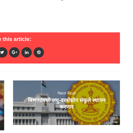
 this article:
Next Post
विभागांमध्ये लघु-वस्त्रोद्योग संकुले स्थापन
करणार