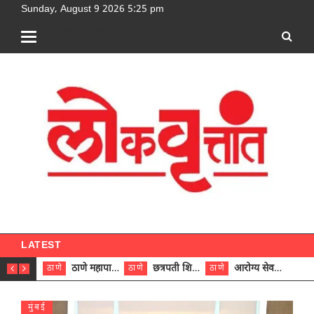
Sunday, August 9 2026 5:25 pm
[google-translator]
LATEST
ठाणे महापालिकेच्या नऊ प्रभाग समित्यांवर अध्यक्ष विराजमान
छत्रपती शिवाजी महाराज रुग्णालयात दुर्मिळ ट्युमरची यशस्वी शस्त्रक्रिया
आरोग्य सेवक (पुरुष) पदावरून ११ कर्मचाऱ्यांना आरोग्य सहाय्यक (पुरुष) पदावर पदोन्नती; मुख्य कार्यकारी अधिकारी रणजित यादव यांच्या हस्ते आदेश वितरण
ठाणे
ठाणे
ठाणे
ठाणे
मुंबई