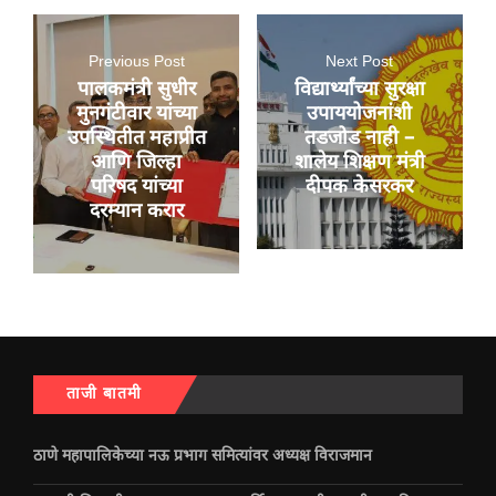
Previous Post
Next Post
पालकमंत्री सुधीर
विद्यार्थ्यांच्या सुरक्षा
मुनगंटीवार यांच्या
उपाययोजनांशी
उपस्थितीत महाप्रीत
तडजोड नाही –
आणि जिल्हा
शालेय शिक्षण मंत्री
परिषद यांच्या
दीपक केसरकर
दरम्यान करार
ताजी बातमी
ठाणे महापालिकेच्या नऊ प्रभाग समित्यांवर अध्यक्ष विराजमान