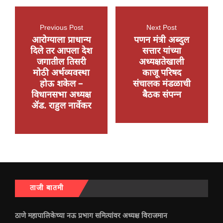
Previous Post
Next Post
आरोग्याला प्राधान्य
पणन मंत्री अब्दुल
दिले तर आपला देश
सत्तार यांच्या
जगातील तिसरी
अध्यक्षतेखाली
मोठी अर्थव्यवस्था
काजू परिषद
होऊ शकेल –
संचालक मंडळाची
विधानसभा अध्यक्ष
बैठक संपन्न
ॲड. राहुल नार्वेकर
ताजी बातमी
ठाणे महापालिकेच्या नऊ प्रभाग समित्यांवर अध्यक्ष विराजमान