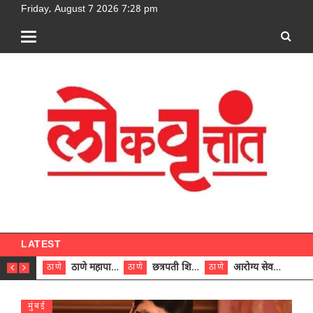
Friday, August 7 2026 7:28 pm
[google-translator]
LATEST
ठाणे महापालिकेच्या नऊ प्रभाग समित्यांवर अध्यक्ष विराजमान
छत्रपती शिवाजी महाराज रुग्णालयात दुर्मिळ ट्युमरची यशस्वी शस्त्रक्रिया
आरोग्य सेवक (पुरुष) पदावरून ११ कर्मचाऱ्यांना आरोग्य सहाय्यक (पुरुष) पदावर पदोन्नती; मुख्य कार्यकारी अधिकारी रणजित यादव यांच्या हस्ते आदेश वितरण
ठाणे
ठाणे
ठाणे
ठाणे
मुंबई