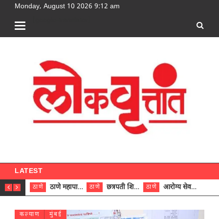
Monday, August 10 2026 9:12 am
[google-translator]
LATEST
ठाणे महापालिकेच्या नऊ प्रभाग समित्यांवर अध्यक्ष विराजमान
छत्रपती शिवाजी महाराज रुग्णालयात दुर्मिळ ट्युमरची यशस्वी शस्त्रक्रिया
आरोग्य सेवक (पुरुष) पदावरून ११ कर्मचाऱ्यांना आरोग्य सहाय्यक (पुरुष) पदावर पदोन्नती; मुख्य कार्यकारी अधिकारी रणजित यादव यांच्या हस्ते आदेश वितरण
ठाणे
ठाणे
ठाणे
ठाणे
कल्याण
मुंबई