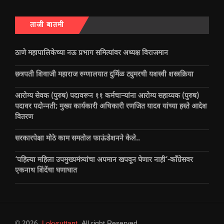
ताजी बातमी
ठाणे महापालिकेच्या नऊ प्रभाग समित्यांवर अध्यक्ष विराजमान
छत्रपती शिवाजी महाराज रुग्णालयात दुर्मिळ ट्युमरची यशस्वी शस्त्रक्रिया
आरोग्य सेवक (पुरुष) पदावरून ११ कर्मचाऱ्यांना आरोग्य सहाय्यक (पुरुष)
पदावर पदोन्नती; मुख्य कार्यकारी अधिकारी रणजित यादव यांच्या हस्ते आदेश
वितरण
सरकारपेक्षा मोठे काम समतोल फाऊंडेशनने केले..
‘पहिल्या महिला उपमुख्यमंत्र्यांचा अपमान खपवून घेणार नाही’-काँग्रेसवर
एकनाथ शिंदेंचा घणाघात
© 2026
Lokvruttant
. All right Reserved