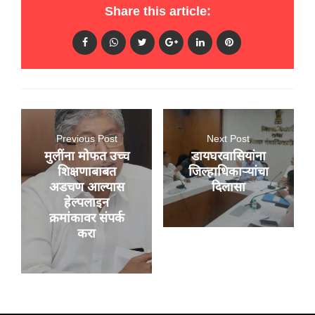
Share this article:
Previous Post
Next Post
मुलींना मोफत उच्च
डायघरवासियांना
शिक्षणाबाबत
जिल्हाधिकाऱ्यांचा
अडचण आल्यास
दिलासा
हेल्पलाइन
क्रमांकावर संपर्क
करा