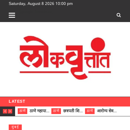
Saturday, August 8 2026 10:00 pm
[google-translator]
LATEST
ठाणे महापालिकेच्या नऊ प्रभाग समित्यांवर अध्यक्ष विराजमान
छत्रपती शिवाजी महाराज रुग्णालयात दुर्मिळ ट्युमरची यशस्वी शस्त्रक्रिया
आरोग्य सेवक (पुरुष) पदावरून ११ कर्मचाऱ्यांना आरोग्य सहाय्यक (पुरुष) पदावर पदोन्नती; मुख्य कार्यकारी अधिकारी रणजित यादव यांच्या हस्ते आदेश वितरण
ठाणे
ठाणे
ठाणे
ठाणे
मुंबई