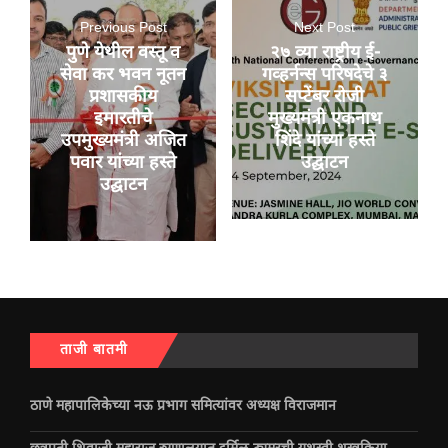
Previous Post
Next Post
पुणे येथील वस्तू व
२७ व्या राष्ट्रीय ई-
सेवा कर भवन नूतन
गव्हर्नन्स परिषदेचे ३
प्रशासकीय
सप्टेंबर रोजी
इमारतीचे
मुख्यमंत्री एकनाथ
उपमुख्यमंत्री अजित
शिंदे यांच्या हस्ते
पवार यांच्या हस्ते
उद्घाटन
उद्घाटन
ताजी बातमी
ठाणे महापालिकेच्या नऊ प्रभाग समित्यांवर अध्यक्ष विराजमान