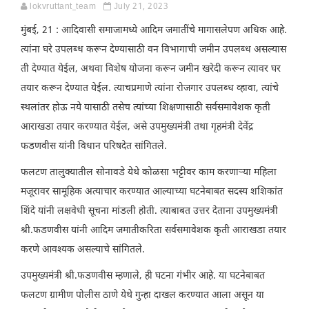
lokvruttant_team
July 21, 2023
मुंबई, 21 : आदिवासी समाजामध्ये आदिम जमातींचे मागासलेपण अधिक आहे.
त्यांना घरे उपलब्ध करून देण्यासाठी वन विभागाची जमीन उपलब्ध असल्यास
ती देण्यात येईल, अथवा विशेष योजना करून जमीन खरेदी करून त्यावर घर
तयार करून देण्यात येईल. त्याचप्रमाणे त्यांना रोजगार उपलब्ध व्हावा, त्यांचे
स्थलांतर होऊ नये यासाठी तसेच त्यांच्या शिक्षणासाठी सर्वसमावेशक कृती
आराखडा तयार करण्यात येईल, असे उपमुख्यमंत्री तथा गृहमंत्री देवेंद्र
फडणवीस यांनी विधान परिषदेत सांगितले.
फलटण तालुक्यातील सोनावडे येथे कोळसा भट्टीवर काम करणाऱ्या महिला
मजूरावर सामूहिक अत्याचार करण्यात आल्याच्या घटनेबाबत सदस्य शशिकांत
शिंदे यांनी लक्षवेधी सूचना मांडली होती. त्याबाबत उत्तर देताना उपमुख्यमंत्री
श्री.फडणवीस यांनी आदिम जमातीकरिता सर्वसमावेशक कृती आराखडा तयार
करणे आवश्यक असल्याचे सांगितले.
उपमुख्यमंत्री श्री.फडणवीस म्हणाले, ही घटना गंभीर आहे. या घटनेबाबत
फलटण ग्रामीण पोलीस ठाणे येथे गुन्हा दाखल करण्यात आला असून या