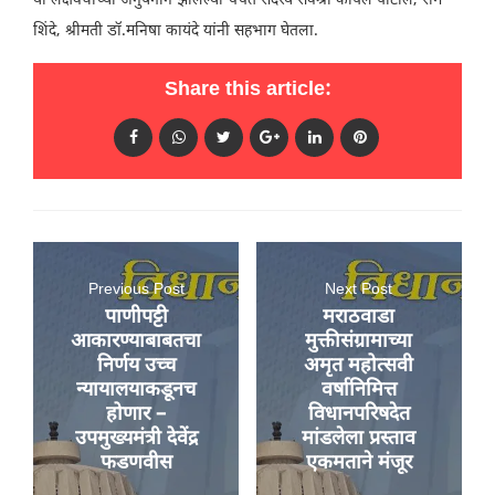
या लक्षवेधीच्या अनुषंगाने झालेल्या चर्चेत सदस्य सर्वश्री कपिल पाटील, राम
शिंदे, श्रीमती डॉ.मनिषा कायंदे यांनी सहभाग घेतला.
Share this article:
Previous Post
Next Post
पाणीपट्टी
मराठवाडा
आकारण्याबाबतचा
मुक्तीसंग्रामाच्या
निर्णय उच्च
अमृत महोत्सवी
न्यायालयाकडूनच
वर्षानिमित्त
होणार –
विधानपरिषदेत
उपमुख्यमंत्री देवेंद्र
मांडलेला प्रस्ताव
फडणवीस
एकमताने मंजूर