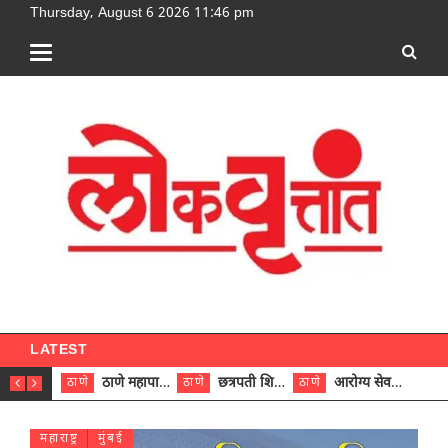
Thursday, August 6 2026 11:46 pm
[google-translator]
LATEST
ठाणे महापालिकेच्या नऊ प्रभाग समित्यांवर अध्यक्ष विराजमान
छत्रपती शिवाजी महाराज रुग्णालयात दुर्मिळ ट्युमरची यशस्वी शस्त्रक्रिया
आरोग्य सेवक (पुरुष) पदावरून ११ कर्मचाऱ्यांना आरोग्य सहाय्यक (पुरुष) पदावर पदोन्नती; मुख्य कार्यकारी अधिकारी रणजित यादव यांच्या हस्ते आदेश वितरण
ठाणे
ठाणे
ठाणे
ठाणे
महाराष्ट्र
मुंबई