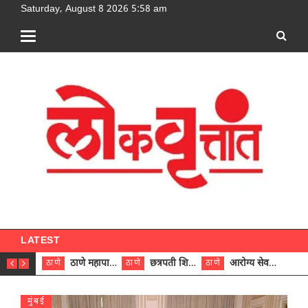
Saturday, August 8 2026 5:58 am
[google-translator]
LATEST
ठाणे महापालिकेच्या नऊ प्रभाग समित्यांवर अध्यक्ष विराजमान
छत्रपती शिवाजी महाराज रुग्णालयात दुर्मिळ ट्युमरची यशस्वी शस्त्रक्रिया
आरोग्य सेवक (पुरुष) पदावरून ११ कर्मचाऱ्यांना आरोग्य सहाय्यक (पुरुष) पदावर पदोन्नती; मुख्य कार्यकारी अधिकारी रणजित यादव यांच्या हस्ते आदेश वितरण
ठाणे
ठाणे
ठाणे
ठाणे
मुंबई