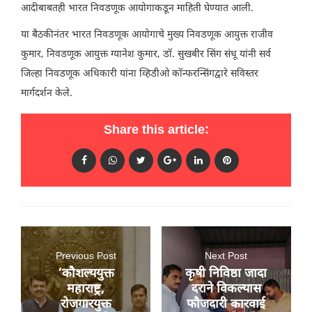
आदीबाबतही भारत निवडणूक आयोगाकडून माहिती घेण्यात आली.
या बैठकीनंतर भारत निवडणूक आयोगाचे मुख्य निवडणूक आयुक्त राजीव
कुमार, निवडणूक आयुक्त ग्यानेश कुमार, डॉ. सुखबीर सिंग संधू यांनी सर्व
जिल्हा निवडणूक अधिकारी यांना व्हिडीओ कॉन्फरन्सिंगद्वारे सविस्तर
मार्गदर्शन केले.
Share this article:
Previous Post
Next Post
‘कौशल्ययुक्त
कृषी निविष्ठा जादा
महाराष्ट्र,
दराने विकल्यास
रोजगारयुक्त
फौजदारी कारवाई