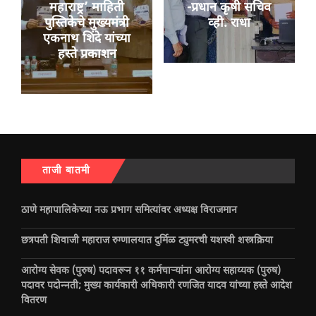
महाराष्ट्र’ माहिती
-प्रधान कृषी सचिव
पुस्तिकेचे मुख्यमंत्री
व्ही. राधा
एकनाथ शिंदे यांच्या
हस्ते प्रकाशन
ताजी बातमी
ठाणे महापालिकेच्या नऊ प्रभाग समित्यांवर अध्यक्ष विराजमान
छत्रपती शिवाजी महाराज रुग्णालयात दुर्मिळ ट्युमरची यशस्वी शस्त्रक्रिया
आरोग्य सेवक (पुरुष) पदावरून ११ कर्मचाऱ्यांना आरोग्य सहाय्यक (पुरुष)
पदावर पदोन्नती; मुख्य कार्यकारी अधिकारी रणजित यादव यांच्या हस्ते आदेश
वितरण