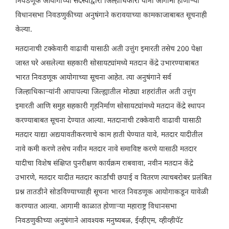
निवडणूक आयोगाच्या सदस्यांद्वारा जिल्हाधिकारी यांनी आगामी होणाऱ्या
विधानसभा निवडणुकीच्या अनुषंगाने करावयाच्या कामकाजाबाबत सूचनाही
केल्या.
मतदानाची टक्केवारी वाढावी यासाठी अती उत्तुंग इमारती तसेच 200 पेक्षा
जास्त घरे असलेल्या सहकारी सोसायट्यांमध्ये मतदान केंद्रे उभारण्याबाबत
भारत निवडणूक आयोगाच्या सूचना आहेत. त्या अनुषंगाने सर्व
जिल्हाधिकाऱ्यांनी आपापल्या जिल्ह्यातील मोठ्या शहरांतील अती उत्तुंग
इमारती आणि समुह सहकारी गृहनिर्माण सोसायट्यांमध्ये मतदान केंद्रे स्थापन
करण्याबाबत सूचना देण्यात आल्या. मतदानाची टक्केवारी वाढावी यासाठी
मतदार याद्या अद्ययावतीकरणाचे काम हाती घेण्यात यावे, मतदार यादीतील
नावे कमी करणे तसेच नवीन मतदार नावे समाविष्ट करणे यासाठी मतदार
यादीचा विशेष संक्षिप्त पुनरीक्षण कार्यक्रम राबवावा, नवीन मतदान केंद्रे
उभारणे, मतदार यादीत मतदार कार्डांची छपाई व वितरण त्याचबरोबर प्रलंबित
प्रश्न तातडीने सोडविण्याच्याही सूचना भारत निवडणूक आयोगाकडून यावेळी
करण्यात आल्या. आगामी काळात होणाऱ्या महाराष्ट्र विधानसभा
निवडणुकीच्या अनुषंगाने आवश्यक मनुष्यबळ, ईव्हीएम, व्हीव्हीपॅट