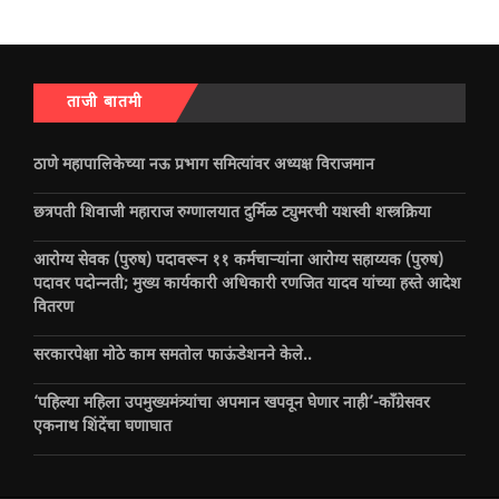
ताजी बातमी
ठाणे महापालिकेच्या नऊ प्रभाग समित्यांवर अध्यक्ष विराजमान
छत्रपती शिवाजी महाराज रुग्णालयात दुर्मिळ ट्युमरची यशस्वी शस्त्रक्रिया
आरोग्य सेवक (पुरुष) पदावरून ११ कर्मचाऱ्यांना आरोग्य सहाय्यक (पुरुष)
पदावर पदोन्नती; मुख्य कार्यकारी अधिकारी रणजित यादव यांच्या हस्ते आदेश
वितरण
सरकारपेक्षा मोठे काम समतोल फाऊंडेशनने केले..
‘पहिल्या महिला उपमुख्यमंत्र्यांचा अपमान खपवून घेणार नाही’-काँग्रेसवर
एकनाथ शिंदेंचा घणाघात