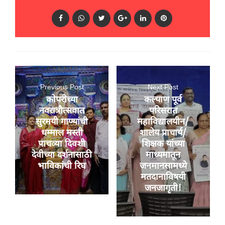
Previous Post
Next Post
कोपरीच्या
कल्याण पूर्व
नवरात्रौत्सवात
परिसरात
सुरमयी गाण्यांची
महाविद्यालयीन/
धम्माल मस्ती
शालेय प्राचार्य/
पाचव्या दिवशी
शिक्षक यांच्या
देवीच्या दर्शनासाठी
माध्यमातून
भाविकांची रिघ
जनमानसामध्ये
मतदानाविषयी
जनजागृती!