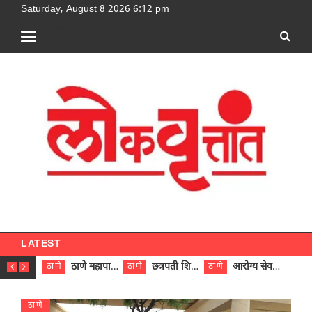
Saturday, August 8 2026 6:12 pm
[google-translator]
LATEST
ठाणे महापालिकेच्या नऊ प्रभाग समित्यांवर अध्यक्ष विराजमान
छत्रपती शिवाजी महाराज रुग्णालयात दुर्मिळ ट्युमरची यशस्वी शस्त्रक्रिया
आरोग्य सेवक (पुरुष) पदावरून ११ कर्मचाऱ्यांना आरोग्य सहाय्यक (पुरुष) पदावर पदोन्नती; मुख्य कार्यकारी अधिकारी रणजित यादव यांच्या हस्ते आदेश वितरण
ठाणे
ठाणे
ठाणे
ठाणे
ठाणे