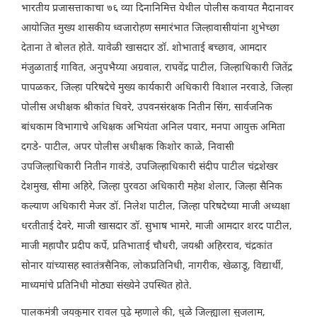
भारतीय प्रजासत्ताकाचा ७६ व्या दिनानिमित्त येथील पोलीस कवायत मैदानावर
आयोजित मुख्य शासकीय ध्वजारोहण समारंभात जिल्हावासीयांना शुभेच्छा
देताना ते बोलत होते. यावेळी खासदार डॉ. शोभाताई बच्छाव, आमदार
मंजुळाताई गावित, अनुपभैय्या अग्रवाल, राघवेंद्र पाटील, जिल्हाधिकारी जितेंद्र
पापळकर, जिल्हा परिषदेचे मुख्य कार्यकारी अधिकारी विशाल नरवाडे, जिल्हा
पोलीस अधीक्षक श्रीकांत धिवरे, उपवनसंरक्षक नितीन सिंग, सार्वजनिक
बांधकाम विभागाचे अधिक्षक अभियंता अनिल पवार, मनपा आयुक्त अमिता
दगडे- पाटील, अपर पोलीस अधीक्षक किशोर काळे, निवासी
उपजिल्हाधिकारी नितीन गावंडे, उपजिल्हाधिकारी संदीप पाटील चंद्रशेखर
देशमुख, सीमा अहिरे, जिल्हा पुरवठा अधिकारी महेश शेलार, जिल्हा सैनिक
कल्याण अधिकारी मेजर डॉ. निलेश पाटील, जिल्हा परिषदेच्या माजी अध्यक्षा
धरतीताई देवरे, माजी खासदार डॉ. सुभाष भामरे, माजी आमदार शरद पाटील,
माजी महापौर प्रदीप कर्पे, प्रतिभाताई चौधरी, जयश्री अहिरराव, चंद्रकांत
सोनार यांच्यासह स्वातंत्रसैनिक, लोकप्रतिनिधी, नागरीक, खेळाडू, विद्यार्थी,
माध्यमांचे प्रतिनिधी मोठ्या संख्येने उपस्थित होते.
पालकमंत्री जयकुमार रावल पुढे म्हणाले की, धुळे जिल्ह्याला सुजलाम,