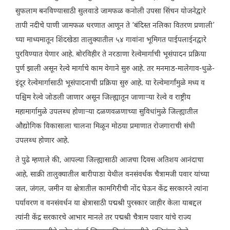
सुफलाम बनविण्यासाठी सुलवाडे जामफळ कनोली उपसा सिंचन योजनेद्वारे
तापी नदीचे पाणी जामफळ धरणात आणून ते ‘बंदिस्त नलिका वितरण प्रणाली’
च्या माध्यमातून शिंदखेडा तालुक्यातील ५४ गावांना भूमिगत पाईपलाईनद्वारे
पुरविण्यात येणार आहे. बोरविहीर ते नरडाणा रेल्वेमार्गाची भूसंपादन प्रक्रिया
पुर्ण झाली असून रेल्वे मार्गाचे काम वेगाने सुरु आहे. तर मनमाड-मालेगाव-धुळे-
इंदूर रेल्वेमार्गासाठी भूसंपादनाची प्रक्रिया सुरु आहे. या रेल्वेमार्गांमुळे मध्य व
पश्चिम रेल्वे जोडली जाणार असून जिल्ह्यातून जाणाऱ्या रेल्वे व राष्ट्रीय
महामार्गामुळे उपलब्ध होणाऱ्या दळणवळणाच्या सुविधांमुळे जिल्ह्यातील
औद्योगिक विकासाला चालना मिळून मोठया प्रमाणात रोजगाराची संधी
उपलब्ध होणार आहे.
ते पुढे म्हणाले की, आपल्या जिल्ह्यासाठी आजचा दिवस अतिशय आनंदाचा
आहे, साक्री तालुक्यातील बारीपाडा येथील वनसंवर्धक चैत्रामजी पवार यांच्या
जल, जंगल, जमीन या क्षेत्रातील कामगिरीची नोंद घेऊन केंद्र सरकारने त्यांना
पर्यावरण व वनसंवर्धन या क्षेत्रासाठी पद्मश्री पुरस्कार जाहीर केला याबद्दल
त्यांनी केंद्र सरकारचे आभार मानले तर पद्मश्री चैत्राम पवार यांचे राज्य