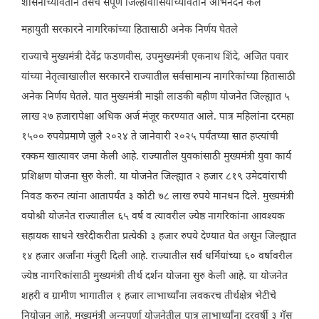
शासनाच्यावतीने तसेच संपूर्ण जिल्हावासियांच्यावतीने अभिनंदन केले
महायुती सरकारने नागरिकांच्या हितासाठी अनेक निर्णय घेतले
राज्याचे मुख्यमंत्री देवेंद्र फडणवीस, उपमुख्यमंत्री एकनाथ शिंदे, अजित पवार
यांच्या नेतृत्वाखालील सरकारने राज्यातील सर्वसामान्य नागरिकांच्या हितासाठी
अनेक निर्णय घेतले. यात मुख्यमंत्री माझी लाडकी बहीण योजनेत जिल्ह्यात ५
लाख २७ हजारापेक्षा अधिक अर्ज मंजूर करण्यात आले. पात्र महिलांना दरमहा
१५०० रुपयेप्रमाणे जुलै २०२४ ते जानेवारी २०२५ पर्यंतच्या सात हप्त्यांची
रक्कम खात्यावर जमा केली आहे. राज्यातील युवकांसाठी मुख्यमंत्री युवा कार्य
प्रशिक्षण योजना सुरु केली. या योजनेत जिल्ह्यात २ हजार ८१९ उमेदवांराची
निवड करुन त्यांना आतापर्यंत ३ कोटी ७८ लाख रुपये मानधन दिले. मुख्यमंत्री
वयोश्री योजनेत राज्यातील ६५ वर्ष व त्यावरील ज्येष्ठ नागरिकांना आवश्यक
सहायक साधने खरेदीकरीता प्रत्येकी ३ हजार रुपये देण्यात येत असून जिल्ह्यात
१४ हजार अर्जांना मंजुरी दिली आहे. राज्यातील सर्व धर्मियांच्या ६० वर्षावरील
ज्येष्ठ नागरिकांसाठी मुख्यमंत्री तीर्थ दर्शन योजना सुरु केली आहे. या योजनेत
शहरी व ग्रामीण भागातील १ हजार लाभार्थ्यांना लवकरच तीर्थक्षेत्र भेटीचे
नियोजन आहे. मुख्यमंत्री अन्नपुर्णा योजनेतील पात्र लाभार्थ्यांना दरवर्षी ३ गॅस