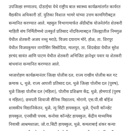
उपजिल्हा रुग्णालय, दोंडाईचा येथे राष्ट्रीय बाल स्वास्थ्य कार्यक्रमांतर्गत कार्यरत
वैद्यकीय अधिकारी डॉ. युतिका विशाल भामरे यांच्या उत्तम कामगिरीबद्दल
सन्मानित करण्यात आले. महसुल विभागामार्फत ॲग्रीस्टॅक योजनेतंर्गत शेतकरी
माहिती संच निर्मितीमध्ये उत्स्फुर्त प्रतिसाद नोंदविल्याबद्दल जिल्ह्यातील निमगुळ
येथील शेतकरी अजय नथ्थु मराठे, विजय दयाराम मोरे, होळ, ता. शिरपूर
येथील विजयकुमार नागोसिंग सिसोदिया, मालपुर, ता. शिंदखेडा येथील सुरेश
हरचंद सावंत आणि पाटण येथील शेतकरी अभिजित ज्ञानेश्वर पवार या शेतकरी
बांधवांना सन्मानित करण्यात आले.
ध्वजारोहण कार्यक्रमानंतर जिल्हा पोलीस दल, राज्य राखीव पोलीस बल गट
क्रमाक ६, धुळे, राज्य आपत्ती प्रतिसाद दल, धुळे जिल्हा पोलीस दल (पुरुष),
धुळे जिल्हा पोलीस दल (महिला), पोलीस प्रशिक्षण केंद्र, धुळे, होमगार्ड (पुरुष
व महिला), छत्रपती शिवाजी सैनिक विद्यालय, मोराणे, एस.पी.सी बॉईज
शासकीय विद्यानिकेतन, धुळे, न्यु सिटी हायसकुल, धुळे, ऍथनी कॉन्व्हेट
हायस्कुल, एनसीसी पथक, कनोसा कॉन्व्हेट हायस्कुल, केंद्रीय माध्यमिक
निवासी आश्रमशाळा, जो.रा.सिटी हायस्कुल, धुळे, कमलाबाई शंकर कन्या