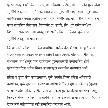
पुरस्काराबद्दल श्री. कैलास वाघ, श्री.अविनाश पाटील, श्री.उमाकांत गुरव यांना
स्मृतीचिन्ह देऊन सन्मानित करण्यात आले. मुख्यमंत्री माझी शाळा, सुंदर शाळा
अभियानात राज्यात द्वितीय आल्याबद्दल कर्मवीर आ. मा. पाटील माध्यमिक व
उच्च माध्यमिक विद्यालय, पिंपळनेर ता. साक्री, जि. धुळे तसेच नाशिक
विभागस्तरावर प्रथम आल्याबद्दल शासकीय विद्या निकेतन, धुळे यांचा
स्मृतीचिन्ह देवून सन्मान केला.
जिल्हा आरोग्य विभागामार्फत प्राथमिक आरोग्य केंद्र बोरीस, ता. धुळे यांना
राज्यस्तरीय कायाकल्प पुरस्कार तसेच नितीन जाधव, पोलीस पाटील, रा.
बभळाज, ता.शिरपूर यांना राज्यपाल पुरस्कारासाठी उल्लेखनिय शौर्य
पुरस्काराकरिता अंतिम निवड झाल्याबद्दल सन्मानित करण्यात आले.
क्रीडा व युवक सेवा संचालनालय, पुणे अंतर्गत जिल्हा क्रीडा अधिकारी
कार्यालय, धुळे द्वारा सन २०२२ या वर्षांसाठी जिल्हा गुणवंत खेळाडु (पुरुष)
पुरस्कार परेश अनिल पाटील यांना तर जिल्हा गुणवंत क्रीडा मार्गदर्शक म्हणून
जितेंद्र संतोषराव ठाकरे यांना प्रत्येकी १० हजार रुपये, सन्मान चिन्ह व गौरवपत्र
देऊन मंत्री महोदयांच्या हस्ते सन्मानित करण्यात आले.