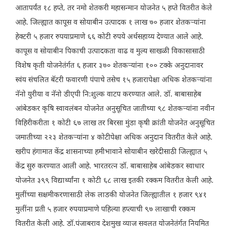
आतापर्यंत १८ हप्ते, तर नमो शेतकरी महासन्मान योजनेत ५ हप्ते वितरीत केले
आहे. जिल्ह्यात कापूस व सोयाबीन उत्पादक १ लाख ७० हजार शेतकऱ्यांना
हेक्टरी ५ हजार रुपयाप्रमाणे ६६ कोटी रुपये अर्थसहाय्य देण्यात आले आहे.
कापूस व सोयाबीन पिकाची उत्पादकता वाढ व मुल्य साखळी विकासासाठी
विशेष कृती योजनेतंर्गत ६ हजार ३७० शेतकऱ्यांना १०० टक्के अनुदानावर
स्वंय संचलित बॅटरी फवारणी पंपाचे तसेच १५ हजारापेक्षा अधिक शेतकऱ्यांना
नॅनो युरीया व नॅनो डीएपी नि:शुल्क वाटप करण्यात आले. डॉ. बाबासाहेब
आंबेडकर कृषि स्वावलंबन योजनेत अनुसूचित जातीच्या ९८ शेतकऱ्यांना नवीन
विहिरीकरीता १ कोटी ६७ लाख तर बिरसा मुंडा कृषी क्रांती योजनेत अनुसूचित
जमातीच्या २२३ शेतकऱ्यांना ४ कोटीपेक्षा अधिक अनुदान वितरीत केले आहे.
खरीप हंगामात केंद्र शासनाच्या हमीभावाने सोयाबीन खरेदीसाठी जिल्ह्यात ५
केंद्र सुरु करण्यात आली आहे. भारतरत्न डॉ. बाबासाहेब आंबेडकर स्वाधार
योजनेत ३९९ विद्यार्थ्यांना १ कोटी ६८ लाख इतकी रक्कम वितरीत केली आहे.
मुलींच्या सक्षमीकरणासाठी लेक लाडकी योजनेत जिल्ह्यातील १ हजार ९४१
मुलींना प्रती ५ हजार रुपयाप्रमाणे पहिल्या हप्त्याची ९७ लाखाची रक्कम
वितरीत केली आहे. डॉ.पंजाबराव देशमुख व्याज सवलत योजनेतंर्गत नियमित