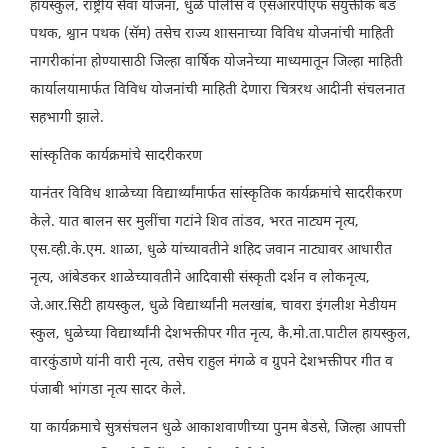
हायस्कुल, राष्ट्रीय सेवा योजना, धुळे पोलीस व एसआरपीएफ संयुक्तीक बँड
पथक, श्वान पथक (सॅम) तसेच राज्य शासनाच्या विविध योजनांची माहिती
नागरीकांना होण्यासाठी जिल्हा वार्षिक योजनेच्या माध्यमातून जिल्हा माहिती
कार्यालयामार्फत विविध योजनांची माहिती देणारा चित्ररथ आदीनी संचलनात
सहभागी झाले.
सांस्कृतिक कार्यक्रमांचे सादरीकरण
यानंतर विविध शाळेच्या विद्यार्थ्यांमार्फत सांस्कृतिक कार्यक्रमांचे सादरीकरण
केले. यात बालन सर मुलींचा गटांने शिव तांडव, भरत नाट्यम नृत्य,
एस.व्ही.के.एम. शाळा, धुळे यांच्यावतीने शहिद जवान नाट्यावर आधारीत
नृत्य, आंबेडकर शाळेच्यावतीने आदिवासी संस्कृती दर्शन व लोकनृत्य,
जे.आर.सिटी हायस्कुल, धुळे विद्यार्थ्यांनी मलखांब, चावरा इंगलीश मेडीयम
स्कुल, धुळेच्या विद्यार्थ्यांनी देशभक्तीपर गीत नृत्य, कै.मो.ता.पाटील हायस्कुल,
वारकुंडाणे यांनी वारी नृत्य, तसेच राहुल मंगळे व ग्रुपने देशभक्तीपर गीत व
पंजाबी भांगडा नृत्य सादर केले.
या कार्यक्रमाचे सुत्रसंचलन धुळे आकाशवाणीच्या पुनम बेडसे, जिल्हा आपत्ती