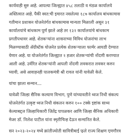
कार्यवाही सुरु आहे. आपल्या जिल्ह्यात ४५८ तलाठी व मंडळ कार्यालये
अस्तित्वात आहे. पैकी स्वत:ची इमारत नसलेल्या १८७ कार्यालय बांधकामास
गतीमान प्रशासन योजनेतंर्गत बांधकामास मान्यता मिळाली असून ३१
कार्यालयांचे बांधकाम पूर्ण झाले आहे तर १३२ कार्यालयांचे बांधकाम
प्रगतीपथावर आहे. शेतकऱ्यांना शासनाच्या विविध योजनांचा लाभ
मिळण्यासाठी ॲग्रीस्टॅक योजनेत प्रत्येक शेतकऱ्याला फार्मर आयडी देण्यात
येणार आहे. या योजनेतंर्गत जिल्ह्यात २ हजार शेतकऱ्यांची नोंदणी करण्यात
आली आहे. उर्वरित शेतकऱ्यांनी आपली नोंदणी लवकरात लवकर करुन
घ्यावी, असे आवाहनही पालकमंत्री श्री रावल यांनी यावेळी केले.
यांचा झाला सन्मान….
यावेळी जिल्हा सैनिक कल्याण विभाग, पुणे यांच्यावतीने ध्वज निधी संकल्प
योजनेतंर्गत उत्कृष्ट ध्वज निधी संकलन करुन १०० टक्के इष्टांक साध्य
केल्याबद्दल जिल्हाधिकारी जितेंद्र पापळकर आणि जिल्हा सैनिक अधिकारी
मेजर डॉ. निलेश पाटील यांना स्मृतीचिन्ह देऊन सन्मानित केले.
सन २०२३-२०२४ मध्ये क्रांतीज्योती सावित्रीबाई फुले राज्य शिक्षण गुणगौरव