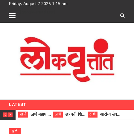
Friday, August 7 2026 1:15 am
[google-translator]
LATEST
ठाणे महापालिकेच्या नऊ प्रभाग समित्यांवर अध्यक्ष विराजमान
छत्रपती शिवाजी महाराज रुग्णालयात दुर्मिळ ट्युमरची यशस्वी शस्त्रक्रिया
आरोग्य सेवक (पुरुष) पदावरून ११ कर्मचाऱ्यांना आरोग्य सहाय्यक (पुरुष) पदावर पदोन्नती; मुख्य कार्यकारी अधिकारी रणजित यादव यांच्या हस्ते आदेश वितरण
ठाणे
ठाणे
ठाणे
ठाणे
धुळे