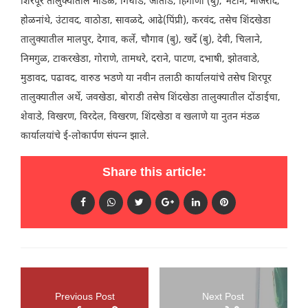
शिरपूर तालुक्यातील मांडळ, गिधाडे, जातोडे, हिंगोणी (बु), भटाने, मांजरोद,
होळनांथे, उंटावद, वाठोडा, सावळदे, आढे(पिंप्री), करवंद, तसेच शिंदखेडा
तालुक्यातील मालपुर, देगाव, कर्ले, चौगाव (बु), खर्दे (बु), देवी, चिलाने,
निमगुळ, टाकरखेडा, गोराणे, तामथरे, दराने, पाटण, दभाषी, झोतवाडे,
मुडावद, पढावद, वारुड भडणे या नवीन तलाठी कार्यालयांचे तसेच शिरपूर
तालुक्यातील अर्थे, जवखेडा, बोराडी तसेच शिंदखेडा तालुक्यातील दोंडाईचा,
शेवाडे, विखरण, विरदेल, विखरण, शिंदखेडा व खलाणे या नुतन मंडळ
कार्यालयांचे ई-लोकार्पण संपन्न झाले.
Share this article:
Previous Post
Next Post