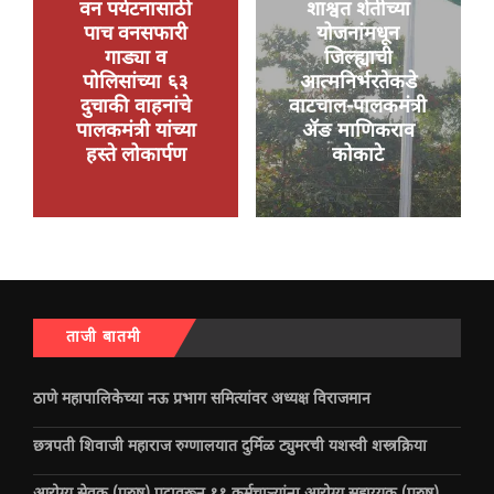
वन पर्यटनासाठी
शाश्वत शेतीच्या
पाच वनसफारी
योजनांमधून
गाड्या व
जिल्ह्याची
पोलिसांच्या ६३
आत्मनिर्भरतेकडे
दुचाकी वाहनांचे
वाटचाल-पालकमंत्री
पालकमंत्री यांच्या
ॲङ माणिकराव
हस्ते लोकार्पण
कोकाटे
ताजी बातमी
ठाणे महापालिकेच्या नऊ प्रभाग समित्यांवर अध्यक्ष विराजमान
छत्रपती शिवाजी महाराज रुग्णालयात दुर्मिळ ट्युमरची यशस्वी शस्त्रक्रिया