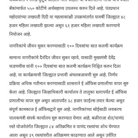
जवळपास २ लाख कुटूंबे जोडली गेली आहेत. या बचतगटांना गेल्या पाच वर्षांत
बॅकांमार्फत ५५० कोटींचे अर्थसहाय्य उपलब्ध करुन दिले आहे. पंतप्रधान
महोदयांच्या लखपती दिदी या महत्वाकांक्षी उपक्रमांतर्गत यावर्षी जिल्ह्यात ४८
हजार महिला लखपती झाल्या असून ६१ हजार महिला लखपती करण्याचे
नियोजन आहे.
नागरिकांचे जीवन सुकर करण्यासाठी १०० दिवसांचा सात कलमी कार्यक्रम
सामान्य नागरीकांचे दैनंदिन जीवन सुकर व्हावे, यासाठी मुख्यमंत्री देवेंद्र
फडणवीस यांनी १०० दिवसांचा सात कलमी कार्यक्रम निश्चित करुन दिला
आहे. या कार्यक्रमाची जिल्ह्यात प्रभावी अंमलबजावणी सुरु आहे. निर्णय
प्रक्रिया अधिक गतीमान करण्यासाठी शासनाने ई ऑफिस प्रणालीचा वापर सुरु
केला आहे. जिल्ह्यात जिल्हाधिकारी कार्यालय ते तालुका स्तरापर्यंत ई ऑफिस
प्रणालीचा वापर सुरु असून आतापर्यंत ३८ हजार फाईल्स तयार केल्या असून
संपूर्ण कामकाज ई ऑफिसद्वारे सुरु आहे. नागरिकांच्या सोईसाठी लवकरच
पालकमंत्री संपर्क कार्यालय सुरु करण्यात येणार आहे. बळीराजा शेत/पाणंद
रस्ते योजनेतंर्गत जिल्ह्यात ८४ अतिक्रमित व पाणंद रस्त्यांचा शोध घेण्यात
आला असून ३९ रस्त्यांवरील अतिक्रमण काढण्यात आले असून उर्वरित