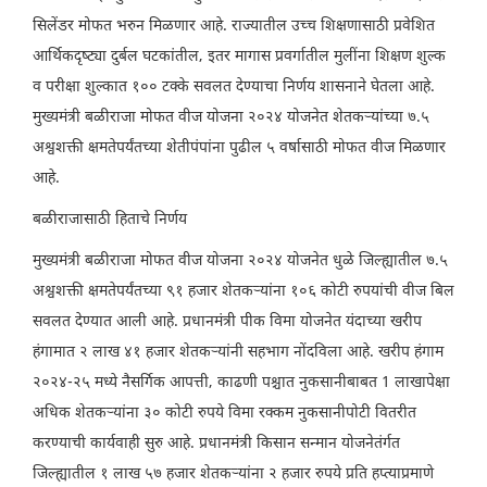
सिलेंडर मोफत भरुन मिळणार आहे. राज्यातील उच्च शिक्षणासाठी प्रवेशित
आर्थिकदृष्ट्या दुर्बल घटकांतील, इतर मागास प्रवर्गातील मुलींना शिक्षण शुल्क
व परीक्षा शुल्कात १०० टक्के सवलत देण्याचा निर्णय शासनाने घेतला आहे.
मुख्यमंत्री बळीराजा मोफत वीज योजना २०२४ योजनेत शेतकऱ्यांच्या ७.५
अश्वशक्ती क्षमतेपर्यंतच्या शेतीपंपांना पुढील ५ वर्षासाठी मोफत वीज मिळणार
आहे.
बळीराजासाठी हिताचे निर्णय
मुख्यमंत्री बळीराजा मोफत वीज योजना २०२४ योजनेत धुळे जिल्ह्यातील ७.५
अश्वशक्ती क्षमतेपर्यंतच्या ९१ हजार शेतकऱ्यांना १०६ कोटी रुपयांची वीज बिल
सवलत देण्यात आली आहे. प्रधानमंत्री पीक विमा योजनेत यंदाच्या खरीप
हंगामात २ लाख ४१ हजार शेतकऱ्यांनी सहभाग नोंदविला आहे. खरीप हंगाम
२०२४-२५ मध्ये नैसर्गिक आपत्ती, काढणी पश्चात नुकसानीबाबत 1 लाखापेक्षा
अधिक शेतकऱ्यांना ३० कोटी रुपये विमा रक्कम नुकसानीपोटी वितरीत
करण्याची कार्यवाही सुरु आहे. प्रधानमंत्री किसान सन्मान योजनेतंर्गत
जिल्ह्यातील १ लाख ५७ हजार शेतकऱ्यांना २ हजार रुपये प्रति हप्त्याप्रमाणे